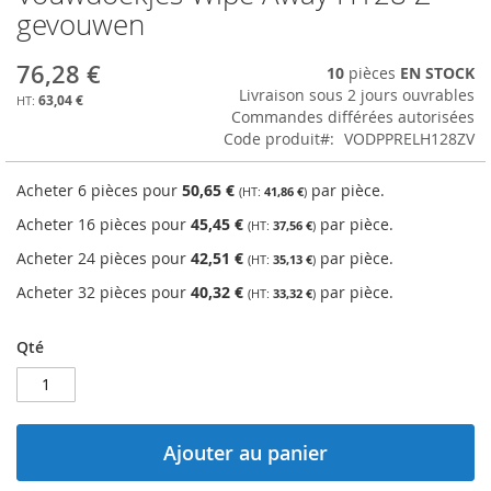
to
gevouwen
the
beginning
76,28 €
10
pièces
EN STOCK
of
Livraison sous 2 jours ouvrables
the
63,04 €
Commandes différées autorisées
images
Code produit
VODPPRELH128ZV
gallery
Acheter 6 pièces pour
50,65 €
par pièce.
41,86 €
Acheter 16 pièces pour
45,45 €
par pièce.
37,56 €
Acheter 24 pièces pour
42,51 €
par pièce.
35,13 €
Acheter 32 pièces pour
40,32 €
par pièce.
33,32 €
Qté
Ajouter au panier