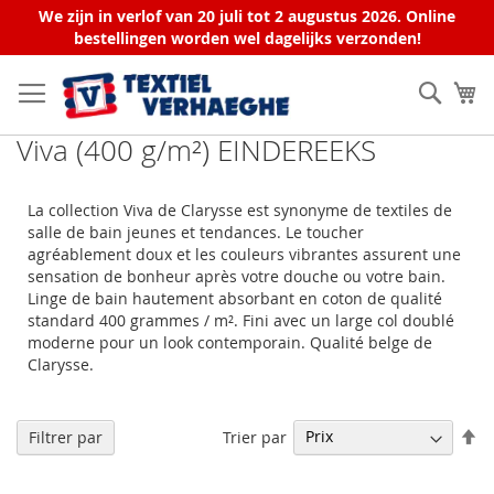
We zijn in verlof van 20 juli tot 2 augustus 2026. Online
bestellingen worden wel dagelijks verzonden!
Allez
au
Rech
Mo
contenu
Viva (400 g/m²) EINDEREEKS
La collection Viva de Clarysse est synonyme de textiles de
salle de bain jeunes et tendances. Le toucher
agréablement doux et les couleurs vibrantes assurent une
sensation de bonheur après votre douche ou votre bain.
Linge de bain hautement absorbant en coton de qualité
standard 400 grammes / m². Fini avec un large col doublé
moderne pour un look contemporain. Qualité belge de
Clarysse.
Pa
Trier par
Filtrer par
or
dé