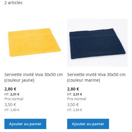
2
articles
Serviette invité Viva 30x50 cm
Serviette invité Viva 30x50 cm
(couleur jaune)
(couleur marine)
Prix
Prix
2,80 €
2,80 €
Spécial
Spécial
2,31 €
2,31 €
Prix normal
Prix normal
3,50 €
3,50 €
2,89 €
2,89 €
Ajouter au panier
Ajouter au panier