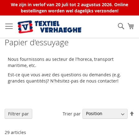
We zijn in verlof van 20 juli tot 2 augustus 2026. Online
bestellingen worden wel dagelijks verzonden!
Allez
au
Rech
Mo
contenu
Papier d'essuyage
Nous fournissons au secteur de l'horeca, transport
maritime, etc.
Est-ce que vous avez des questions ou demandes (e.g.
grandes quantités)? N'hésitez-pas de nous contacter!
Pa
Trier par
Filtrer par
or
dé
29
articles