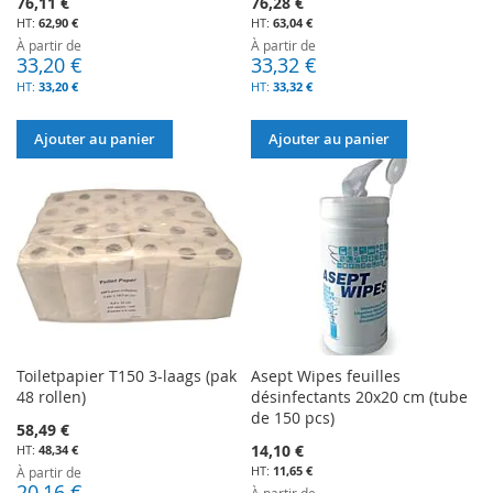
76,11 €
76,28 €
62,90 €
63,04 €
À partir de
À partir de
33,20 €
33,32 €
33,20 €
33,32 €
Ajouter au panier
Ajouter au panier
Toiletpapier T150 3-laags (pak
Asept Wipes feuilles
48 rollen)
désinfectants 20x20 cm (tube
de 150 pcs)
58,49 €
14,10 €
48,34 €
11,65 €
À partir de
20,16 €
À partir de