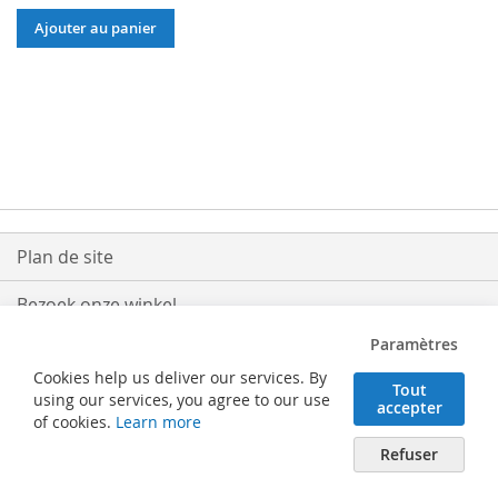
Ajouter au panier
Plan de site
Bezoek onze winkel
Paramètres
Levering
Cookies help us deliver our services. By
Tout
Retouren
using our services, you agree to our use
accepter
of cookies.
Learn more
Algemene voorwaarden
Refuser
Verhaeghe Solutions BV - Posterijlaan 25 - 8740 Pittem (België) - Tel. 051/46