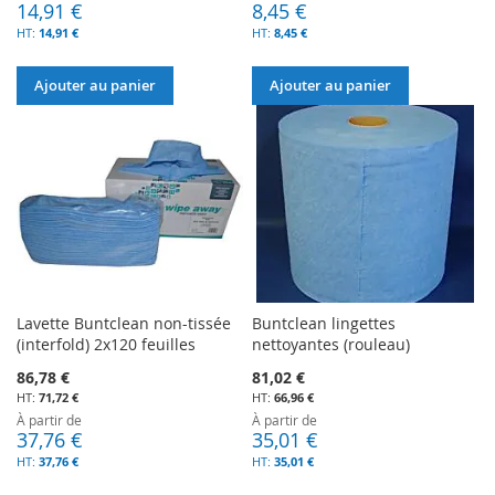
14,91 €
8,45 €
14,91 €
8,45 €
Ajouter au panier
Ajouter au panier
Lavette Buntclean non-tissée
Buntclean lingettes
(interfold) 2x120 feuilles
nettoyantes (rouleau)
86,78 €
81,02 €
71,72 €
66,96 €
À partir de
À partir de
37,76 €
35,01 €
37,76 €
35,01 €