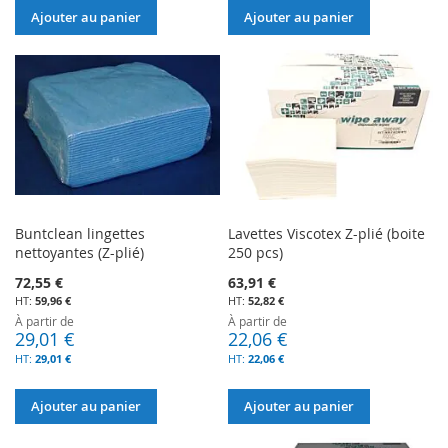
Ajouter au panier
Ajouter au panier
Buntclean lingettes
Lavettes Viscotex Z-plié (boite
nettoyantes (Z-plié)
250 pcs)
72,55 €
63,91 €
59,96 €
52,82 €
À partir de
À partir de
29,01 €
22,06 €
29,01 €
22,06 €
Ajouter au panier
Ajouter au panier