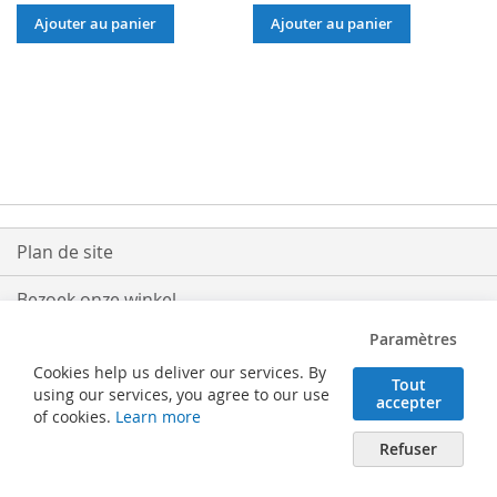
Ajouter au panier
Ajouter au panier
Plan de site
Bezoek onze winkel
Paramètres
Levering
Cookies help us deliver our services. By
Tout
Retouren
using our services, you agree to our use
accepter
of cookies.
Learn more
Algemene voorwaarden
Refuser
Verhaeghe Solutions BV - Posterijlaan 25 - 8740 Pittem (België) - Tel. 051/46