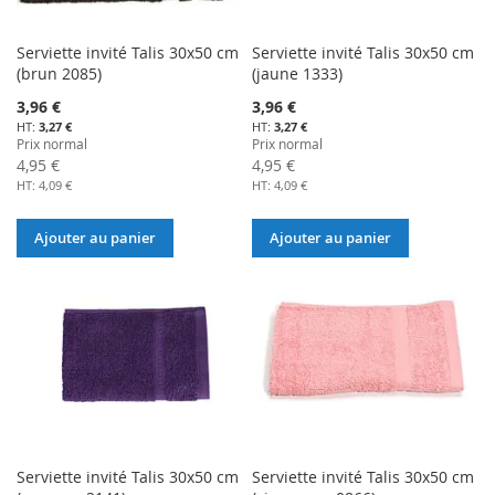
Serviette invité Talis 30x50 cm
Serviette invité Talis 30x50 cm
(brun 2085)
(jaune 1333)
Prix
Prix
3,96 €
3,96 €
Spécial
Spécial
3,27 €
3,27 €
Prix normal
Prix normal
4,95 €
4,95 €
4,09 €
4,09 €
Ajouter au panier
Ajouter au panier
Serviette invité Talis 30x50 cm
Serviette invité Talis 30x50 cm