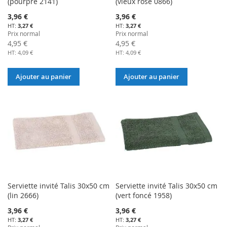
(pourpre 2141)
(vieux rose 0866)
Prix
Prix
3,96 €
3,96 €
Spécial
Spécial
3,27 €
3,27 €
Prix normal
Prix normal
4,95 €
4,95 €
4,09 €
4,09 €
Ajouter au panier
Ajouter au panier
Serviette invité Talis 30x50 cm
Serviette invité Talis 30x50 cm
(lin 2666)
(vert foncé 1958)
Prix
Prix
3,96 €
3,96 €
Spécial
Spécial
3,27 €
3,27 €