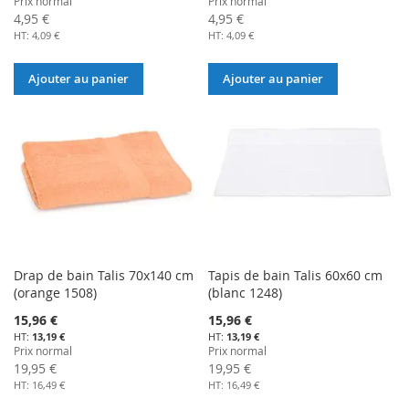
Prix normal
Prix normal
4,95 €
4,95 €
4,09 €
4,09 €
Ajouter au panier
Ajouter au panier
Drap de bain Talis 70x140 cm
Tapis de bain Talis 60x60 cm
(orange 1508)
(blanc 1248)
Prix
Prix
15,96 €
15,96 €
Spécial
Spécial
13,19 €
13,19 €
Prix normal
Prix normal
19,95 €
19,95 €
16,49 €
16,49 €