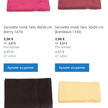
Serviette invité Talis 30x50 cm
Serviette invité Talis 30x50 cm
(berry 1475)
(bordeaux 1330)
Prix
Prix
3,96 €
3,96 €
Spécial
Spécial
3,27 €
3,27 €
Prix normal
Prix normal
4,95 €
4,95 €
4,09 €
4,09 €
Ajouter au panier
Ajouter au panier