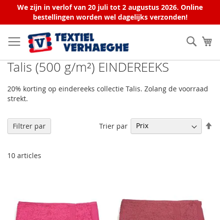
We zijn in verlof van 20 juli tot 2 augustus 2026. Online
bestellingen worden wel dagelijks verzonden!
Allez
au
Rech
Mo
contenu
Talis (500 g/m²) EINDEREEKS
20% korting op eindereeks collectie Talis. Zolang de voorraad
strekt.
Pa
Trier par
Filtrer par
or
dé
10
articles