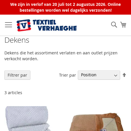
We zijn in verlof van 20 juli tot 2 augustus 2026. Online
bestellingen worden wel dagelijks verzonden!
Allez
au
Rech
Mo
contenu
Dekens
Dekens die het assortiment verlaten en aan outlet prijzen
verkocht worden.
Pa
Trier par
Filtrer par
or
dé
3
articles