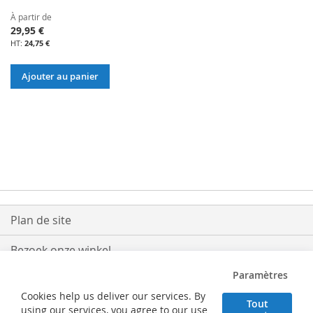
À partir de
29,95 €
24,75 €
Ajouter au panier
Plan de site
Bezoek onze winkel
Paramètres
Levering
Cookies help us deliver our services. By
Tout
Retouren
using our services, you agree to our use