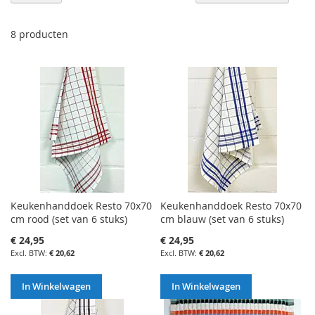
h
na
la
8
producten
so
Keukenhanddoek Resto 70x70
Keukenhanddoek Resto 70x70
cm rood (set van 6 stuks)
cm blauw (set van 6 stuks)
€ 24,95
€ 24,95
€ 20,62
€ 20,62
In Winkelwagen
In Winkelwagen