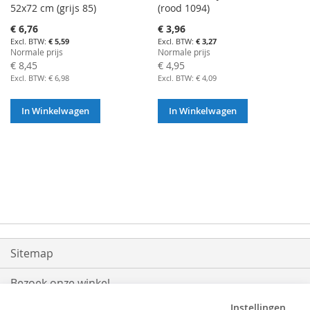
52x72 cm (grijs 85)
(rood 1094)
Aanbiedingsprijs
Aanbiedingsprijs
€ 6,76
€ 3,96
€ 5,59
€ 3,27
Normale prijs
Normale prijs
€ 8,45
€ 4,95
€ 6,98
€ 4,09
In Winkelwagen
In Winkelwagen
Sitemap
Bezoek onze winkel
Instellingen