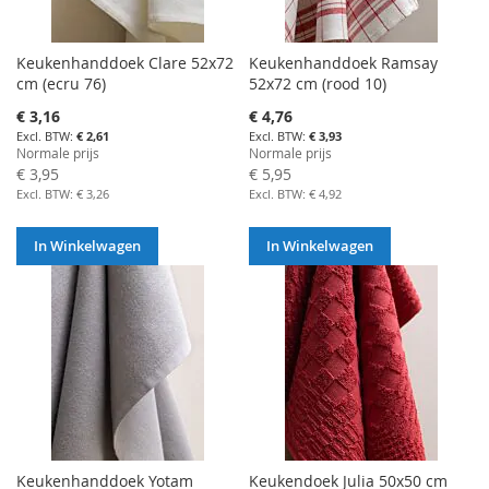
Keukenhanddoek Clare 52x72
Keukenhanddoek Ramsay
cm (ecru 76)
52x72 cm (rood 10)
Aanbiedingsprijs
Aanbiedingsprijs
€ 3,16
€ 4,76
€ 2,61
€ 3,93
Normale prijs
Normale prijs
€ 3,95
€ 5,95
€ 3,26
€ 4,92
In Winkelwagen
In Winkelwagen
Keukenhanddoek Yotam
Keukendoek Julia 50x50 cm