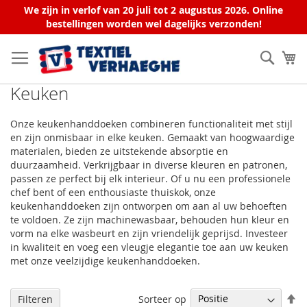
We zijn in verlof van 20 juli tot 2 augustus 2026. Online
bestellingen worden wel dagelijks verzonden!
Ga
naar
Zoek
W
de
inhoud
Keuken
Onze keukenhanddoeken combineren functionaliteit met stijl
en zijn onmisbaar in elke keuken. Gemaakt van hoogwaardige
materialen, bieden ze uitstekende absorptie en
duurzaamheid. Verkrijgbaar in diverse kleuren en patronen,
passen ze perfect bij elk interieur. Of u nu een professionele
chef bent of een enthousiaste thuiskok, onze
keukenhanddoeken zijn ontworpen om aan al uw behoeften
te voldoen. Ze zijn machinewasbaar, behouden hun kleur en
vorm na elke wasbeurt en zijn vriendelijk geprijsd. Investeer
in kwaliteit en voeg een vleugje elegantie toe aan uw keuken
met onze veelzijdige keukenhanddoeken.
V
Sorteer op
Filteren