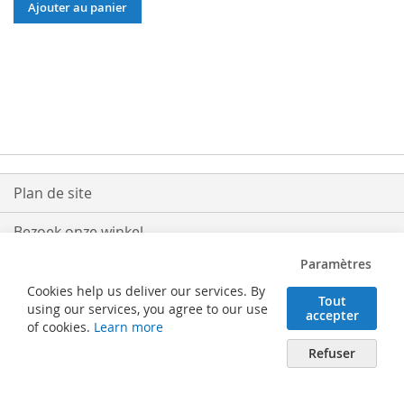
Ajouter au panier
Plan de site
Bezoek onze winkel
Paramètres
Levering
Cookies help us deliver our services. By
Tout
Retouren
using our services, you agree to our use
accepter
of cookies.
Learn more
Algemene voorwaarden
Refuser
Verhaeghe Solutions BV - Posterijlaan 25 - 8740 Pittem (België) - Tel. 051/46
62 50 - info@verhaeghe.be - BTW BE0508.994.533 - RPR Gent afdeling