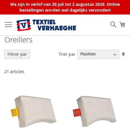
We zijn in verlof van 20 juli tot 2 augustus 2026. Online
bestellingen worden wel dagelijks verzonden!
Allez
au
Rech
Mo
contenu
Oreillers
Pa
Trier par
Filtrer par
or
dé
21
articles