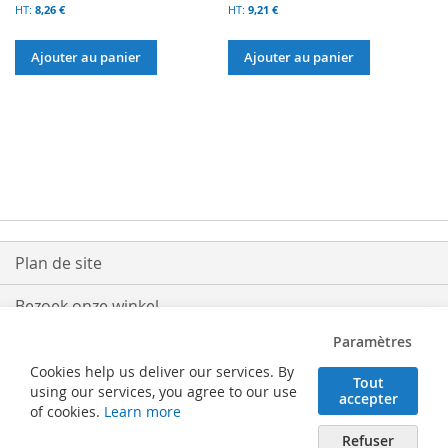
8,26 €
9,21 €
Ajouter au panier
Ajouter au panier
Plan de site
Bezoek onze winkel
Paramètres
Levering
Cookies help us deliver our services. By
Tout
Retouren
using our services, you agree to our use
accepter
of cookies.
Learn more
Algemene voorwaarden
Refuser