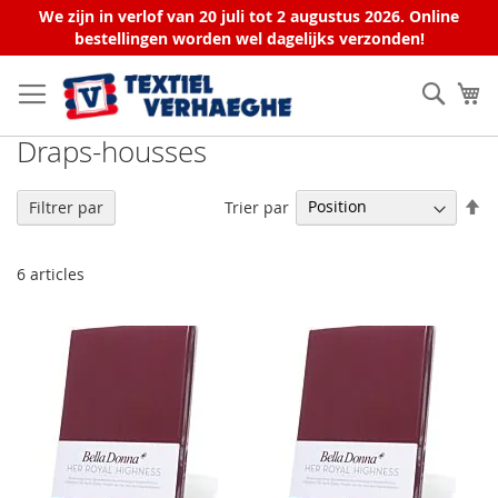
We zijn in verlof van 20 juli tot 2 augustus 2026. Online
bestellingen worden wel dagelijks verzonden!
Allez
au
Rech
Mo
contenu
Draps-housses
Pa
Trier par
Filtrer par
or
dé
6
articles