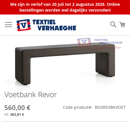
We zijn in verlof van 20 juli tot 2 augustus 2026. Online
bestellingen worden wel dagelijks verzonden!
Allez
au
Rech
Mo
contenu
Skip
to
the
end
of
the
images
gallery
Voetbank Revor
Skip
to
the
560,00 €
Code produit
BOXREVBKVOET
beginning
462,81 €
of
the
images