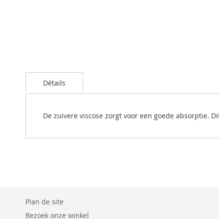
the
images
gallery
Détails
De zuivere viscose zorgt voor een goede absorptie. Dit
Plan de site
Bezoek onze winkel