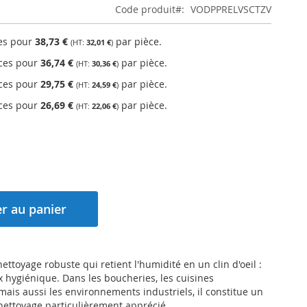
Code produit
VODPPRELVSCTZV
ces pour
38,73 €
par pièce.
32,01 €
èces pour
36,74 €
par pièce.
30,36 €
èces pour
29,75 €
par pièce.
24,59 €
èces pour
26,69 €
par pièce.
22,06 €
r au panier
ettoyage robuste qui retient l'humidité en un clin d'oeil :
ex hygiénique. Dans les boucheries, les cuisines
ais aussi les environnements industriels, il constitue un
nettoyage particulièrement apprécié.