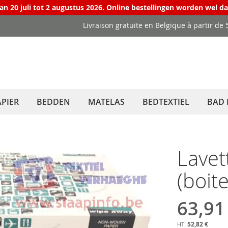
van 20 juli tot 2 augustus 2026. Online bestellingen worden wel d
Livraison gratuite en Belgique à partir de 
PIER
BEDDEN
MATELAS
BEDTEXTIEL
BAD 
Lavet
(boit
63,91
52,82 €