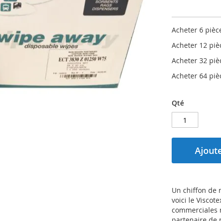
Acheter 6 piè
Acheter 12 pi
Acheter 32 pi
Acheter 64 pi
Qté
Ajoute
Un chiffon de n
voici le Viscot
commerciales m
partenaire de 