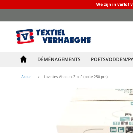
We zijn in verlof 
Allez
au
contenu
DÉMÉNAGEMENTS
POETSVODDEN/PA
Accueil
Lavettes Viscotex Z-plié (boite 250 pcs)
Skip
to
the
end
of
the
images
gallery