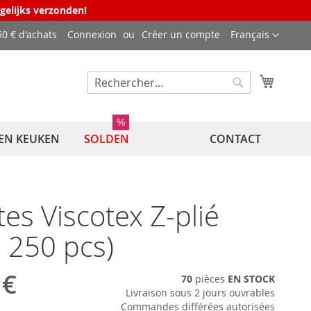
agelijks verzonden!
Langue
50 € d'achats
Connexion
Créer un compte
Français
Mon pa
Rechercher
Rechercher
%
EN KEUKEN
SOLDEN
CONTACT
tes Viscotex Z-plié
e 250 pcs)
 €
70
pièces
EN STOCK
Livraison sous 2 jours ouvrables
Commandes différées autorisées