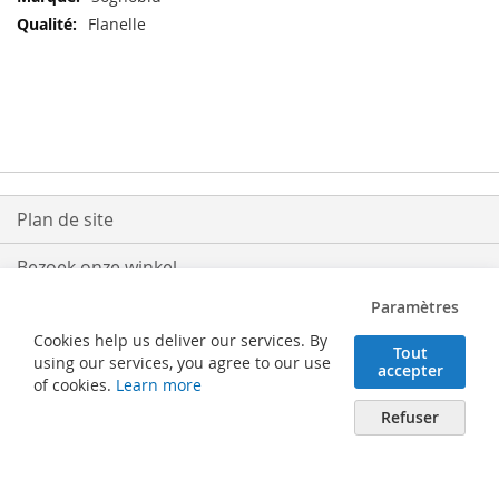
Flanelle
Plan de site
Bezoek onze winkel
Paramètres
Levering
Cookies help us deliver our services. By
Tout
Retouren
using our services, you agree to our use
accepter
of cookies.
Learn more
Algemene voorwaarden
Refuser
Verhaeghe Solutions BV - Posterijlaan 25 - 8740 Pittem (België) - Tel. 051/46
62 50 - info@verhaeghe.be - BTW BE0508.994.533 - RPR Gent afdeling
Brugge