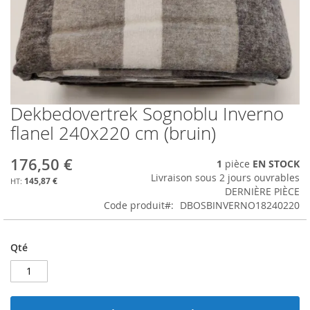
Dekbedovertrek Sognoblu Inverno
Skip
to
flanel 240x220 cm (bruin)
the
beginning
176,50 €
1
pièce
EN STOCK
of
Livraison sous 2 jours ouvrables
the
145,87 €
DERNIÈRE PIÈCE
images
Code produit
DBOSBINVERNO18240220
gallery
Qté