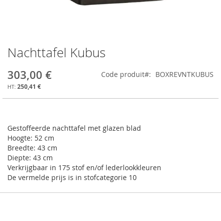
Nachttafel Kubus
Skip
to
the
303,00 €
Code produit
BOXREVNTKUBUS
beginning
250,41 €
of
the
images
gallery
Gestoffeerde nachttafel met glazen blad
Hoogte: 52 cm
Breedte: 43 cm
Diepte: 43 cm
Verkrijgbaar in 175 stof en/of lederlookkleuren
De vermelde prijs is in stofcategorie 10