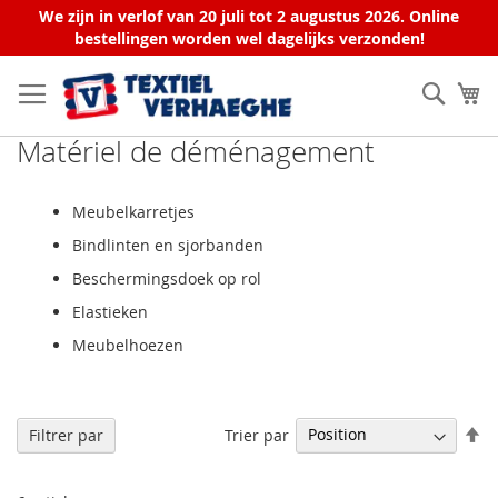
We zijn in verlof van 20 juli tot 2 augustus 2026. Online
bestellingen worden wel dagelijks verzonden!
Allez
au
Rech
Mo
contenu
Matériel de déménagement
Meubelkarretjes
Bindlinten en sjorbanden
Beschermingsdoek op rol
Elastieken
Meubelhoezen
Pa
Trier par
Filtrer par
or
dé