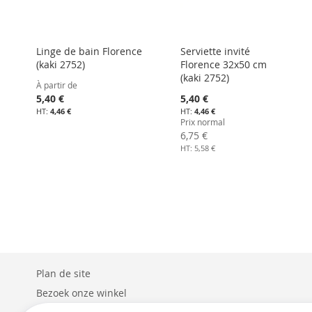
Linge de bain Florence
Serviette invité
(kaki 2752)
Florence 32x50 cm
(kaki 2752)
À partir de
Prix
5,40 €
5,40 €
Spécial
4,46 €
4,46 €
Prix normal
6,75 €
5,58 €
Plan de site
Bezoek onze winkel