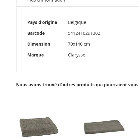
the
beginning
of
the
Plus
Pays d'origine
Belgique
images
d’information
gallery
Barcode
5412416291302
Dimension
70x140 cm
Marque
Clarysse
Nous avons trouvé d’autres produits qui pourraient vous 