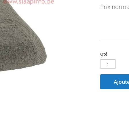
Prix norma
Qté
Ajoute