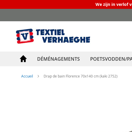
We zijn in verlof 
Allez
au
contenu
DÉMÉNAGEMENTS
POETSVODDEN/PA
Accueil
Drap de bain Florence 70x140 cm (kaki 2752)
Skip
to
the
end
of
the
images
gallery