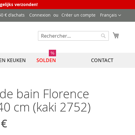
agelijks verzonden!
Langue
50 € d'achats
Connexion
Créer un compte
Français
Mon pa
Rechercher
Rechercher
%
EN KEUKEN
SOLDEN
CONTACT
de bain Florence
0 cm (kaki 2752)
 €