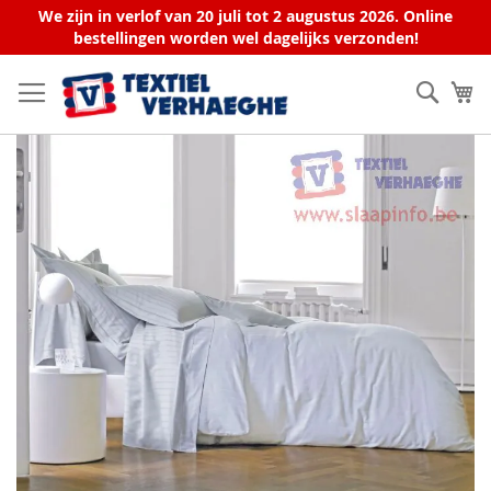
We zijn in verlof van 20 juli tot 2 augustus 2026. Online
bestellingen worden wel dagelijks verzonden!
Allez
au
Rech
Mo
contenu
Skip
to
the
end
of
the
images
gallery