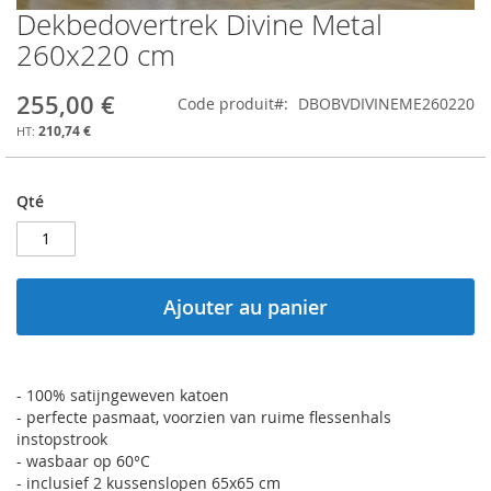
Dekbedovertrek Divine Metal
Skip
to
260x220 cm
the
beginning
255,00 €
Code produit
DBOBVDIVINEME260220
of
the
210,74 €
images
gallery
Qté
Ajouter au panier
- 100% satijngeweven katoen
- perfecte pasmaat, voorzien van ruime flessenhals
instopstrook
- wasbaar op 60°C
- inclusief 2 kussenslopen 65x65 cm