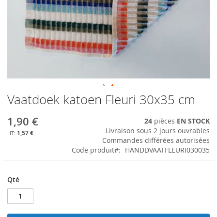
Vaatdoek katoen Fleuri 30x35 cm
Skip
to
the
1,90 €
24
pièces
EN STOCK
beginning
Livraison sous 2 jours ouvrables
1,57 €
of
Commandes différées autorisées
the
Code produit
HANDDVAATFLEURI030035
images
gallery
Qté