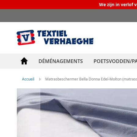
We zijn in verlof 
Allez
au
contenu
DÉMÉNAGEMENTS
POETSVODDEN/PA
Accueil
Matrasbeschermer Bella Donna Edel-Molton (matrasdi
Skip
to
the
end
of
the
images
gallery