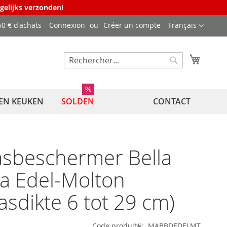
agelijks verzonden!
Langue
50 € d'achats
Connexion
Créer un compte
Français
Mon pa
Rechercher
Rechercher
%
EN KEUKEN
SOLDEN
CONTACT
sbeschermer Bella
a Edel-Molton
asdikte 6 tot 29 cm)
Code produit
MABBDEDELMT