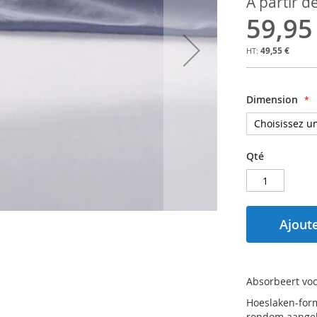
À partir d
59,95
49,55 €
Dimension
Qté
Ajoute
Absorbeert voc
Hoeslaken-form
rondom aangeb