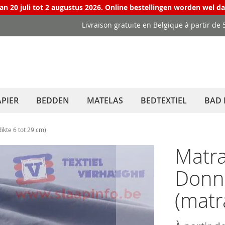
van 20 juli tot 2 augustus 2026. Online bestellingen worden wel d
Livraison gratuite en Belgique à partir de 
PIER
BEDDEN
MATELAS
BEDTEXTIEL
BAD 
kte 6 tot 29 cm)
Matra
Donn
(matr