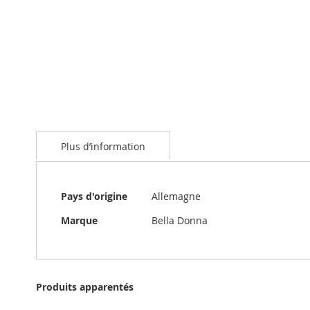
the
beginning
of
the
images
gallery
Plus d’information
Plus
Pays d'origine
Allemagne
d’information
Marque
Bella Donna
Produits apparentés