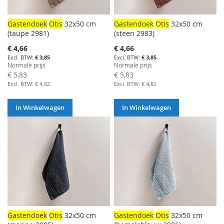
Gastendoek
Otis
32x50 cm
Gastendoek
Otis
32x50 cm
(taupe 2981)
(steen 2983)
Aanbiedingsprijs
Aanbiedingsprijs
€ 4,66
€ 4,66
€ 3,85
€ 3,85
Normale prijs
Normale prijs
€ 5,83
€ 5,83
€ 4,82
€ 4,82
In Winkelwagen
In Winkelwagen
Gastendoek
Otis
32x50 cm
Gastendoek
Otis
32x50 cm