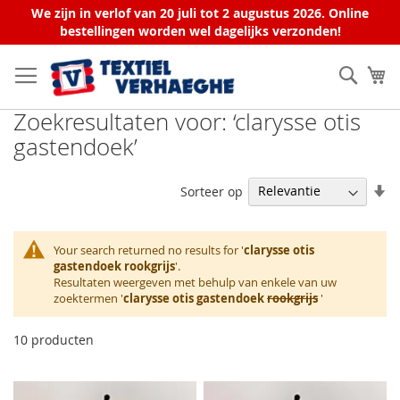
We zijn in verlof van 20 juli tot 2 augustus 2026. Online
bestellingen worden wel dagelijks verzonden!
Ga
naar
Zoek
W
de
inhoud
Zoekresultaten voor: ‘clarysse otis
gastendoek’
V
Sorteer op
la
na
h
Your search returned no results for '
clarysse otis
so
gastendoek rookgrijs
'.
Resultaten weergeven met behulp van enkele van uw
zoektermen '
clarysse otis gastendoek
rookgrijs
'
10
producten