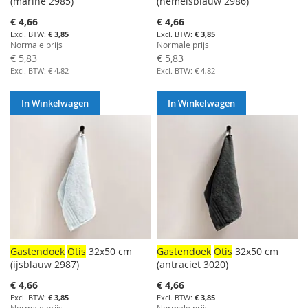
(marine 2985)
(hemelsblauw 2986)
Aanbiedingsprijs
Aanbiedingsprijs
€ 4,66
€ 4,66
€ 3,85
€ 3,85
Normale prijs
Normale prijs
€ 5,83
€ 5,83
€ 4,82
€ 4,82
In Winkelwagen
In Winkelwagen
Gastendoek
Otis
32x50 cm
Gastendoek
Otis
32x50 cm
(ijsblauw 2987)
(antraciet 3020)
Aanbiedingsprijs
Aanbiedingsprijs
€ 4,66
€ 4,66
€ 3,85
€ 3,85
Normale prijs
Normale prijs