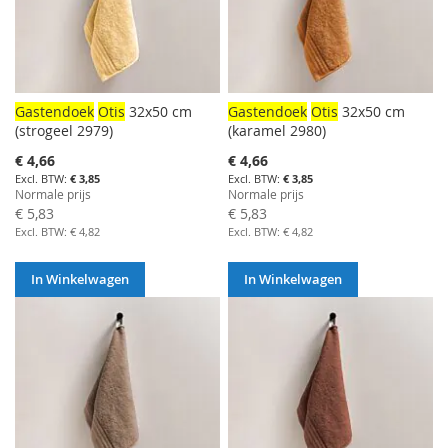
Gastendoek
Otis
32x50 cm
Gastendoek
Otis
32x50 cm
(strogeel 2979)
(karamel 2980)
Aanbiedingsprijs
Aanbiedingsprijs
€ 4,66
€ 4,66
€ 3,85
€ 3,85
Normale prijs
Normale prijs
€ 5,83
€ 5,83
€ 4,82
€ 4,82
In Winkelwagen
In Winkelwagen