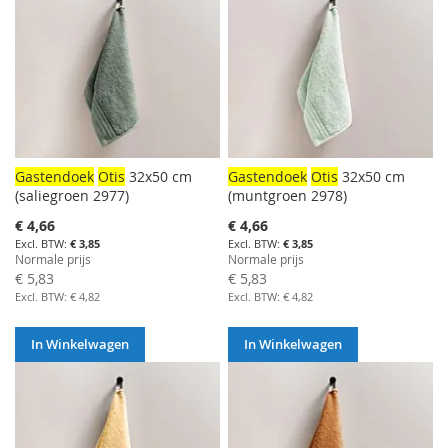
Gastendoek
Otis
32x50 cm
Gastendoek
Otis
32x50 cm
(saliegroen 2977)
(muntgroen 2978)
Aanbiedingsprijs
Aanbiedingsprijs
€ 4,66
€ 4,66
€ 3,85
€ 3,85
Normale prijs
Normale prijs
€ 5,83
€ 5,83
€ 4,82
€ 4,82
In Winkelwagen
In Winkelwagen