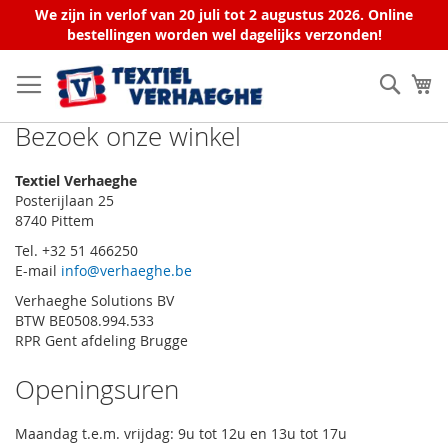
We zijn in verlof van 20 juli tot 2 augustus 2026. Online
bestellingen worden wel dagelijks verzonden!
Ga
naar
Zoek
W
de
inhoud
Bezoek onze winkel
Textiel Verhaeghe
Posterijlaan 25
8740 Pittem
Tel. +32 51 466250
E-mail
info@verhaeghe.be
Verhaeghe Solutions BV
BTW BE0508.994.533
RPR Gent afdeling Brugge
Openingsuren
Maandag t.e.m. vrijdag: 9u tot 12u en 13u tot 17u