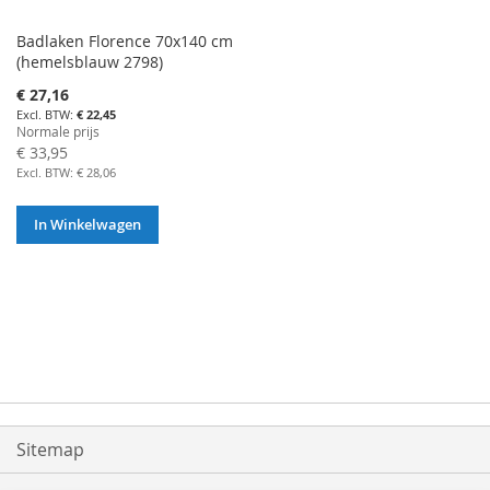
Badlaken Florence 70x140 cm
(hemelsblauw 2798)
Aanbiedingsprijs
€ 27,16
€ 22,45
Normale prijs
€ 33,95
€ 28,06
In Winkelwagen
Sitemap