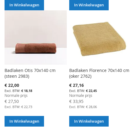
In Winkelwagen
In Winkelwagen
Badlaken Otis 70x140 cm
Badlaken Florence 70x140 cm
(steen 2983)
(oker 2762)
Aanbiedingsprijs
Aanbiedingsprijs
€ 22,00
€ 27,16
€ 18,18
€ 22,45
Normale prijs
Normale prijs
€ 27,50
€ 33,95
€ 22,73
€ 28,06
In Winkelwagen
In Winkelwagen