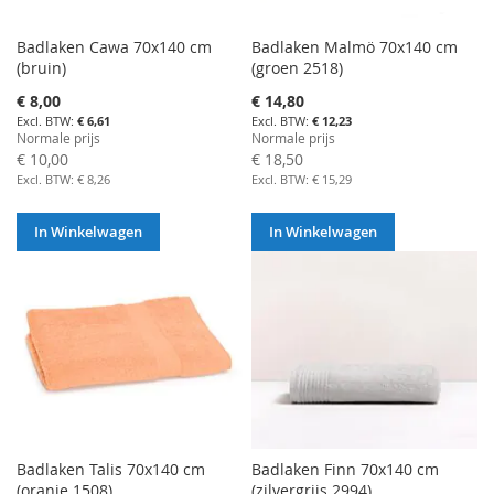
Badlaken Cawa 70x140 cm
Badlaken Malmö 70x140 cm
(bruin)
(groen 2518)
Aanbiedingsprijs
Aanbiedingsprijs
€ 8,00
€ 14,80
€ 6,61
€ 12,23
Normale prijs
Normale prijs
€ 10,00
€ 18,50
€ 8,26
€ 15,29
In Winkelwagen
In Winkelwagen
Badlaken Talis 70x140 cm
Badlaken Finn 70x140 cm
(oranje 1508)
(zilvergrijs 2994)