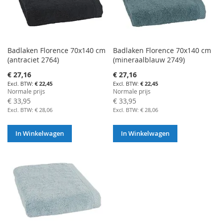
Badlaken Florence 70x140 cm
Badlaken Florence 70x140 cm
(antraciet 2764)
(mineraalblauw 2749)
Aanbiedingsprijs
Aanbiedingsprijs
€ 27,16
€ 27,16
€ 22,45
€ 22,45
Normale prijs
Normale prijs
€ 33,95
€ 33,95
€ 28,06
€ 28,06
In Winkelwagen
In Winkelwagen