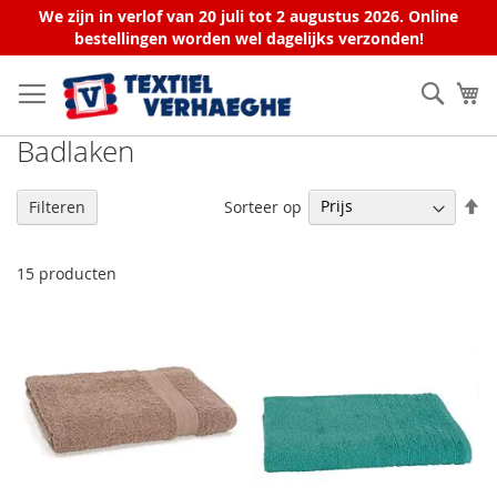
We zijn in verlof van 20 juli tot 2 augustus 2026. Online
bestellingen worden wel dagelijks verzonden!
Ga
naar
Zoek
W
de
inhoud
Badlaken
V
Sorteer op
Filteren
h
na
la
15
producten
so