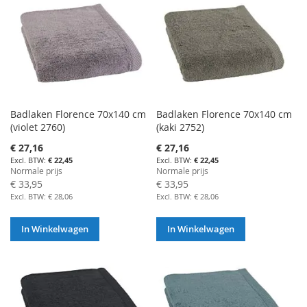
Badlaken Florence 70x140 cm
Badlaken Florence 70x140 cm
(violet 2760)
(kaki 2752)
Aanbiedingsprijs
Aanbiedingsprijs
€ 27,16
€ 27,16
€ 22,45
€ 22,45
Normale prijs
Normale prijs
€ 33,95
€ 33,95
€ 28,06
€ 28,06
In Winkelwagen
In Winkelwagen