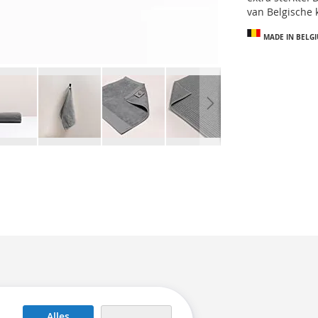
van Belgische k
MADE IN BELG
Alles