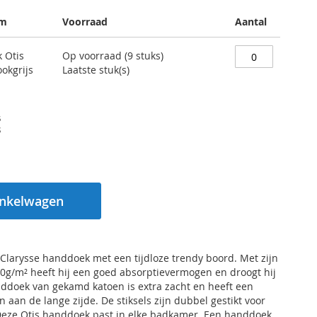
am
Voorraad
Aantal
 Otis
Op voorraad (9 stuks)
okgrijs
Laatste stuk(s)				
rijs
5
s
1
inkelwagen
larysse handdoek met een tijdloze trendy boord. Met zijn
0g/m² heeft hij een goed absorptievermogen en droogt hij
nddoek van gekamd katoen is extra zacht en heeft een
 aan de lange zijde. De stiksels zijn dubbel gestikt voor
 Deze Otis handdoek past in elke badkamer. Een handdoek