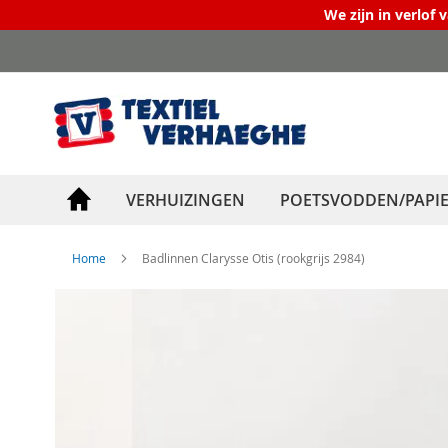
We zijn in verlof 
Ga
naar
de
inhoud
VERHUIZINGEN
POETSVODDEN/PAPI
Home
Badlinnen Clarysse Otis (rookgrijs 2984)
Ga
naar
het
einde
van
de
afbeeldingen-
gallerij