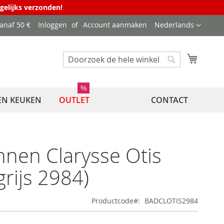
agelijks verzonden!
Taal
vanaf 50 €
Inloggen
Account aanmaken
Nederlands
Winkel
Zoek
Zoek
%
EN KEUKEN
OUTLET
CONTACT
nnen Clarysse Otis
grijs 2984)
Productcode
BADCLOTIS2984