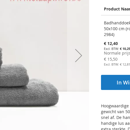
Product Na
Gegroepeerde
Badhanddoek
productitems
50x100 cm (ro
2984)
Aanbiedingsp
€ 12,40
€ 10,2
Normale prij
€ 15,50
€ 12,8
In W
Hoogwaardige C
gewicht van 50
snel af. De ha
handige lus aan
extra sterkte.