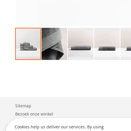
Ga
naar
het
begin
van
de
afbeeldingen-
gallerij
Sitemap
Bezoek onze winkel
Levering
Cookies help us deliver our services. By using
Retouren