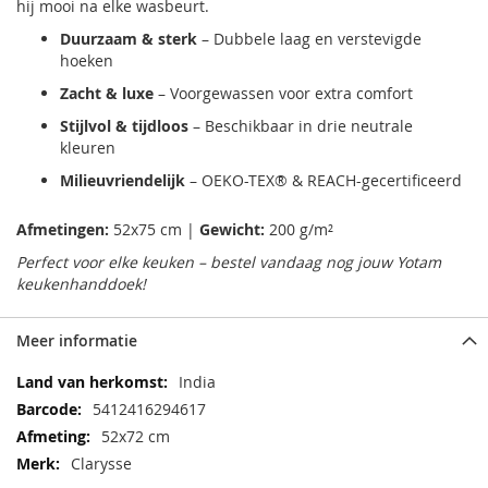
hij mooi na elke wasbeurt.
Duurzaam & sterk
– Dubbele laag en verstevigde
hoeken
Zacht & luxe
– Voorgewassen voor extra comfort
Stijlvol & tijdloos
– Beschikbaar in drie neutrale
kleuren
Milieuvriendelijk
– OEKO-TEX® & REACH-gecertificeerd
Afmetingen:
52x75 cm |
Gewicht:
200 g/m²
Perfect voor elke keuken – bestel vandaag nog jouw Yotam
keukenhanddoek!
Meer informatie
Meer
India
informatie
5412416294617
52x72 cm
Clarysse