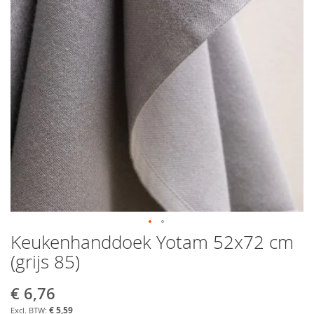
Keukenhanddoek Yotam 52x72 cm
Ga
naar
(grijs 85)
het
begin
€ 6,76
Aanbiedingsprijs
van
de
€ 5,59