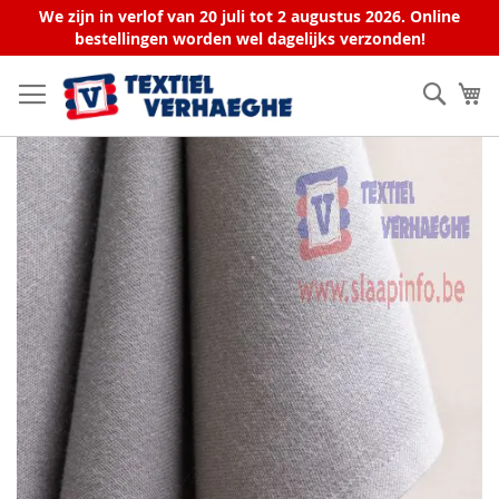
We zijn in verlof van 20 juli tot 2 augustus 2026. Online
bestellingen worden wel dagelijks verzonden!
Ga
naar
Zoek
W
de
inhoud
Ga
naar
het
einde
van
de
afbeeldingen-
gallerij