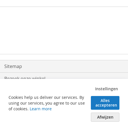
Sitemap
Bezoek onze winkel
Instellingen
Levering
Cookies help us deliver our services. By
Alles
Retouren
using our services, you agree to our use
accepteren
of cookies.
Learn more
Algemene voorwaarden
Afwijzen
Verhaeghe Solutions BV - Posterijlaan 25 - 8740 Pittem (België) - Tel. 051/46