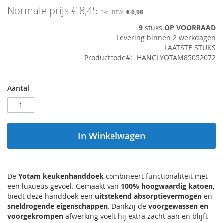
afbeeldingen-
Normale prijs
€ 8,45
€ 6,98
gallerij
9
stuks
OP VOORRAAD
Levering binnen 2 werkdagen
LAATSTE STUKS
Productcode
HANCLYOTAM85052072
Aantal
In Winkelwagen
De
Yotam keukenhanddoek
combineert functionaliteit met
een luxueus gevoel. Gemaakt van
100% hoogwaardig katoen
,
biedt deze handdoek een
uitstekend absorptievermogen
en
sneldrogende eigenschappen
. Dankzij de
voorgewassen en
voorgekrompen
afwerking voelt hij extra zacht aan en blijft