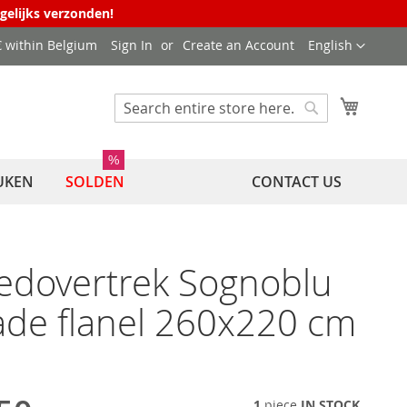
agelijks verzonden!
Language
 € within Belgium
Sign In
Create an Account
English
My Cart
Search
Search
%
UKEN
SOLDEN
CONTACT US
edovertrek Sognoblu
de flanel 260x220 cm
1
piece
IN STOCK