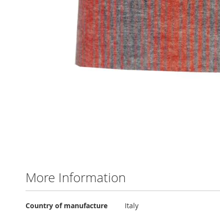
Skip
to
the
beginning
of
More Information
the
images
gallery
More
Country of manufacture
Italy
Information