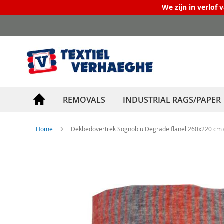
We zijn in verlof 
Skip
to
Content
REMOVALS
INDUSTRIAL RAGS/PAPER
Home
Dekbedovertrek Sognoblu Degrade flanel 260x220 cm 
Skip
to
the
end
of
the
images
gallery