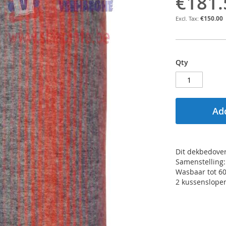
€181.
€150.00
Qty
Add
Dit dekbedover
Samenstelling:
Wasbaar tot 60
2 kussenslope