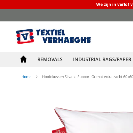
We zijn in verlof 
Skip
to
Content
REMOVALS
INDUSTRIAL RAGS/PAPER
Home
Hoofdkussen Silvana Support Grenat extra zacht 60x60
Skip
to
the
end
of
the
images
gallery