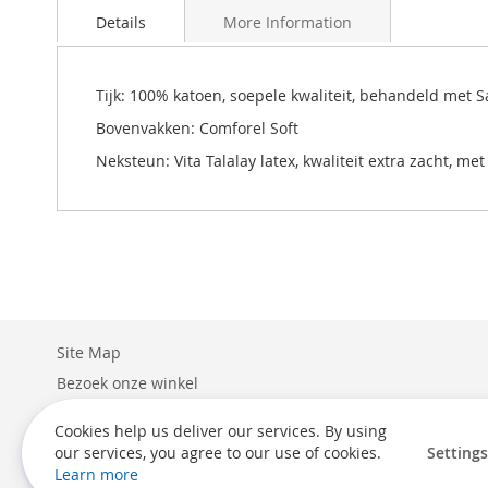
to
Details
More Information
the
beginning
of
the
Tijk: 100% katoen, soepele kwaliteit, behandeld met 
images
Bovenvakken: Comforel Soft
gallery
Neksteun: Vita Talalay latex, kwaliteit extra zacht, m
Site Map
Bezoek onze winkel
Levering
Cookies help us deliver our services. By using
Retouren
our services, you agree to our use of cookies.
Settings
Learn more
Algemene voorwaarden