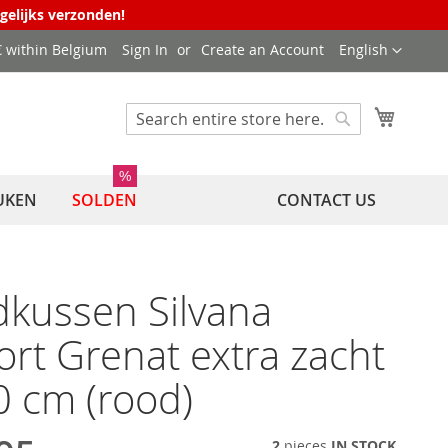
agelijks verzonden!
Language
 € within Belgium
Sign In
Create an Account
English
My Cart
Search
Search
%
UKEN
SOLDEN
CONTACT US
kussen Silvana
rt Grenat extra zacht
 cm (rood)
2
pieces
IN STOCK