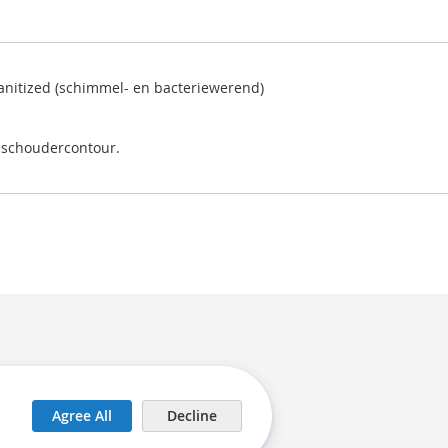
Sanitized (schimmel- en bacteriewerend)
et schoudercontour.
Agree All
Decline