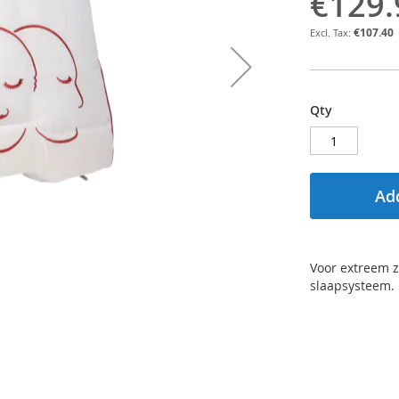
€129.
€107.40
Qty
Add
Voor extreem z
slaapsysteem. 