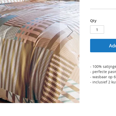
Qty
Add
- 100% satijn
- perfecte pas
- wasbaar op 
- inclusief 2 