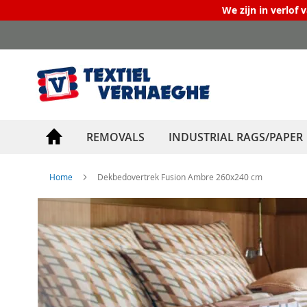
We zijn in verlof 
Skip
to
Content
REMOVALS
INDUSTRIAL RAGS/PAPER
Home
Dekbedovertrek Fusion Ambre 260x240 cm
Skip
to
the
end
of
the
images
gallery