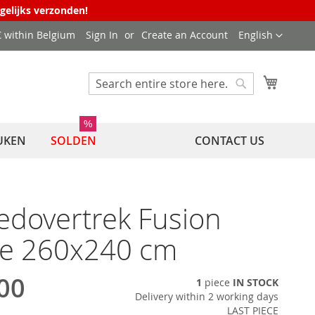
agelijks verzonden!
Language
 € within Belgium
Sign In
Create an Account
English
My Cart
Search
Search
%
UKEN
SOLDEN
CONTACT US
dovertrek Fusion
e 260x240 cm
00
1
piece
IN STOCK
Delivery within 2 working days
LAST PIECE