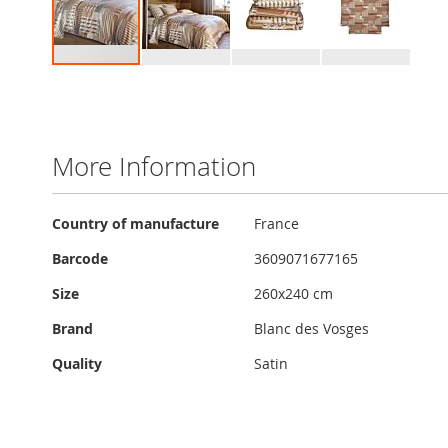
Skip
to
the
beginning
of
More Information
the
images
gallery
More
Country of manufacture
France
Information
Barcode
3609071677165
Size
260x240 cm
Brand
Blanc des Vosges
Quality
Satin