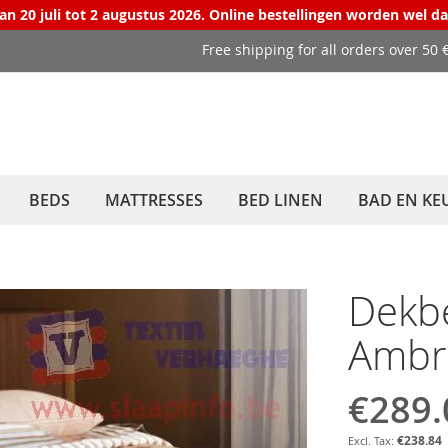
van 20 juli tot 2 augustus 2026. Online bestellingen worden wel d
Free shipping for all orders over 50
BEDS
MATTRESSES
BED LINEN
BAD EN KE
Dekbe
Ambr
€289.
€238.84