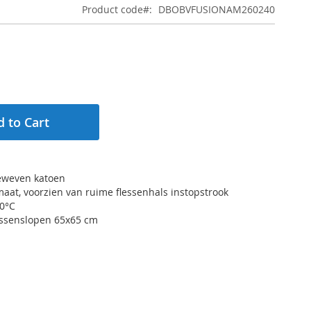
Product code
DBOBVFUSIONAM260240
 to Cart
geweven katoen
maat, voorzien van ruime flessenhals instopstrook
60°C
kussenslopen 65x65 cm