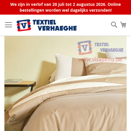
We zijn in verlof van 20 juli tot 2 augustus 2026. Online
bestellingen worden wel dagelijks verzonden!
Skip
to
Sear
My
Content
Skip
to
the
end
of
the
images
gallery