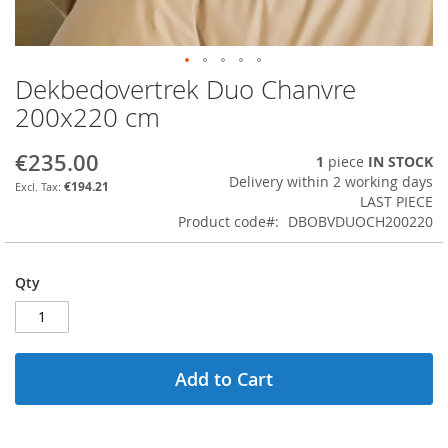
Dekbedovertrek Duo Chanvre
Skip
to
200x220 cm
the
beginning
€235.00
1
piece
IN STOCK
of
Delivery within 2 working days
the
€194.21
LAST PIECE
images
Product code
DBOBVDUOCH200220
gallery
Qty
Add to Cart