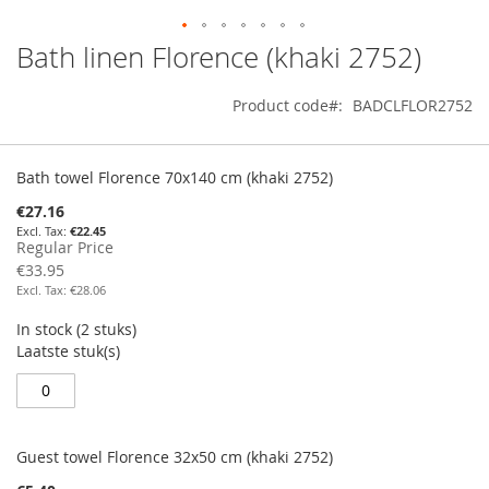
Bath linen Florence (khaki 2752)
Skip
to
the
Product code
BADCLFLOR2752
beginning
of
Grouped
the
product
Bath towel Florence 70x140 cm (khaki 2752)
images
items
gallery
Special
€27.16
Price
€22.45
Regular Price
€33.95
€28.06
In stock (2 stuks)
Laatste stuk(s)				
Guest towel Florence 32x50 cm (khaki 2752)
Special