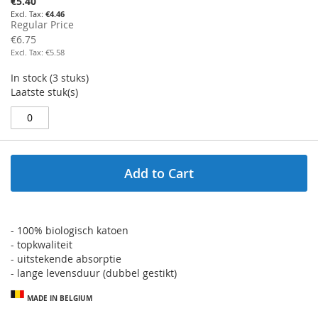
€5.40
Price
€4.46
Regular Price
€6.75
€5.58
In stock (3 stuks)
Laatste stuk(s)				
Add to Cart
- 100% biologisch katoen
- topkwaliteit
- uitstekende absorptie
- lange levensduur (dubbel gestikt)
MADE IN BELGIUM