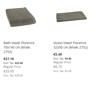
Bath towel Florence
Guest towel Florence
70x140 cm (khaki
32x50 cm (khaki 2752)
2752)
Special
€5.40
Price
Special
€27.16
€4.46
Price
Regular Price
€22.45
€6.75
Regular Price
€33.95
€5.58
€28.06