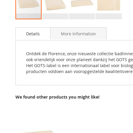
Skip
to
Details
More Information
the
beginning
of
the
Ontdek de Florence, onze nieuwste collectie badlinnen
images
ook vriendelijk voor onze planeet dankzij het GOTS ge
gallery
Het GOTS-label is een internationaal label voor biolo
producten voldoen aan vooropgestelde kwaliteitsvere
We found other products you might like!