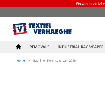
We zijn in verlof 
Skip
to
Content
REMOVALS
INDUSTRIAL RAGS/PAPER
Home
Bath linen Florence (cream 2759)
Skip
to
the
end
of
the
images
gallery