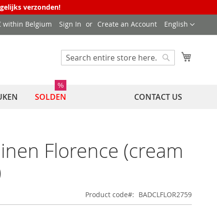
agelijks verzonden!
Language
 € within Belgium
Sign In
Create an Account
English
My Cart
Search
Search
%
UKEN
SOLDEN
CONTACT US
linen Florence (cream
)
Product code
BADCLFLOR2759