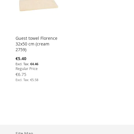
Guest towel Florence
32x50 cm (cream
2759)
Special
€5.40
Price
€4.46
Regular Price
€6.75
€5.58
Site Map