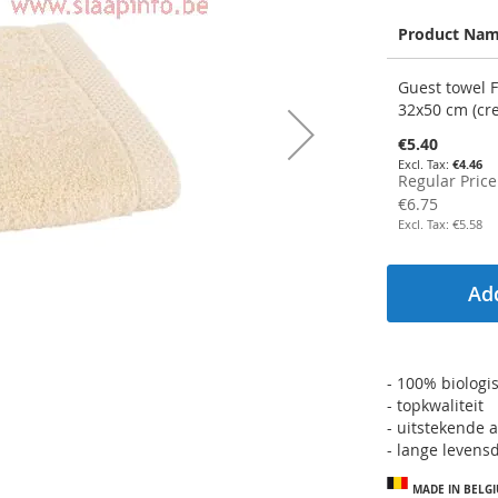
Product Na
Grouped
Guest towel 
product
32x50 cm (cr
items
Special
€5.40
Price
€4.46
Regular Price
€6.75
€5.58
Add
- 100% biologi
- topkwaliteit
- uitstekende 
- lange levens
MADE IN BELG