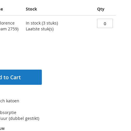
me
Stock
Qty
Florence
In stock (3 stuks)
eam 2759)
Laatste stuk(s)				
 to Cart
sch katoen
absorptie
duur (dubbel gestikt)
IUM