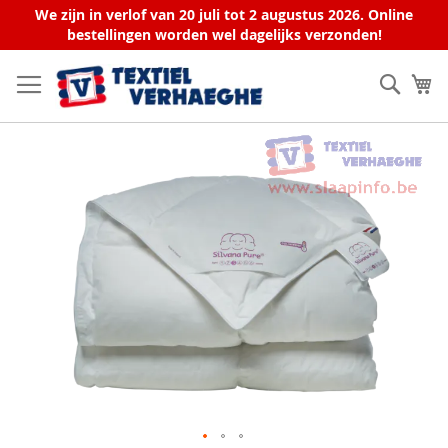
We zijn in verlof van 20 juli tot 2 augustus 2026. Online
bestellingen worden wel dagelijks verzonden!
Ga
naar
Zoek
W
de
inhoud
Ga
naar
het
einde
van
de
afbeeldingen-
gallerij