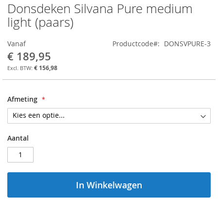
Donsdeken Silvana Pure medium
Ga
naar
light (paars)
het
begin
Vanaf
Productcode
DONSVPURE-3
van
€ 189,95
de
afbeeldingen-
€ 156,98
gallerij
Afmeting
Aantal
In Winkelwagen