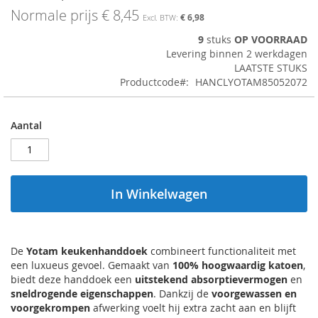
afbeeldingen-
Normale prijs
€ 8,45
€ 6,98
gallerij
9
stuks
OP VOORRAAD
Levering binnen 2 werkdagen
LAATSTE STUKS
Productcode
HANCLYOTAM85052072
Aantal
In Winkelwagen
De
Yotam keukenhanddoek
combineert functionaliteit met
een luxueus gevoel. Gemaakt van
100% hoogwaardig katoen
,
biedt deze handdoek een
uitstekend absorptievermogen
en
sneldrogende eigenschappen
. Dankzij de
voorgewassen en
voorgekrompen
afwerking voelt hij extra zacht aan en blijft