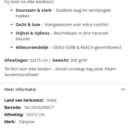
hij mooi na elke wasbeurt.
Duurzaam & sterk
– Dubbele laag en verstevigde
hoeken
Zacht & luxe
– Voorgewassen voor extra comfort
Stijlvol & tijdloos
– Beschikbaar in drie neutrale
kleuren
Milieuvriendelijk
– OEKO-TEX® & REACH-gecertificeerd
Afmetingen:
52x75 cm |
Gewicht:
200 g/m²
Perfect voor elke keuken – bestel vandaag nog jouw Yotam
keukenhanddoek!
Meer informatie
Meer
India
informatie
5412416294617
52x72 cm
Clarysse