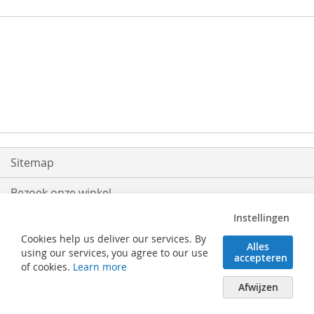
Sitemap
Bezoek onze winkel
Instellingen
Levering
Cookies help us deliver our services. By
Alles
Retouren
using our services, you agree to our use
accepteren
of cookies.
Learn more
Algemene voorwaarden
Afwijzen
Verhaeghe Solutions BV - Posterijlaan 25 - 8740 Pittem (België) - Tel. 051/46