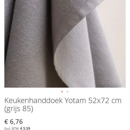
Keukenhanddoek Yotam 52x72 cm
Ga
naar
(grijs 85)
het
begin
€ 6,76
Aanbiedingsprijs
van
de
€ 5,59