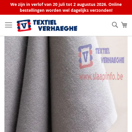
We zijn in verlof van 20 juli tot 2 augustus 2026. Online
bestellingen worden wel dagelijks verzonden!
Ga
naar
Zoek
W
de
inhoud
Ga
naar
het
einde
van
de
afbeeldingen-
gallerij