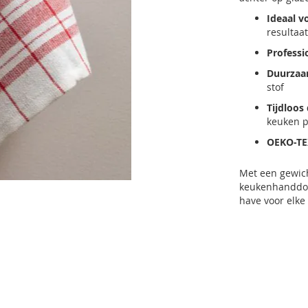
Ideaal v
resultaat
Professi
Duurzaa
stof
Tijdloos
keuken 
OEKO-TE
Met een gewic
keukenhanddoek
have voor elke