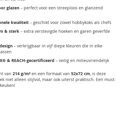
oor glazen
– perfect voor een streeploos en glanzend
onele kwaliteit
– geschikt voor zowel hobbykoks als chefs
m & sterk
– extra verstevigde hoeken en garen geverfde
 design
– verkrijgbaar in vijf diepe kleuren die in elke
passen
X® & REACH-gecertificeerd
– veilig en milieuvriendelijk
ht van
214 g/m²
en een formaat van
52x72 cm
, is deze
 niet alleen stijlvol, maar ook uiterst praktisch. Een must-
 keuken!