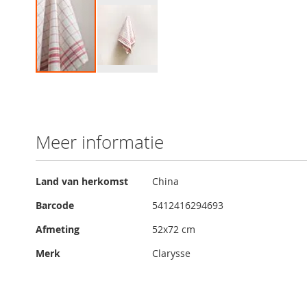
Ga
naar
het
begin
van
Meer informatie
de
afbeeldingen-
gallerij
Meer
Land van herkomst
China
informatie
Barcode
5412416294693
Afmeting
52x72 cm
Merk
Clarysse