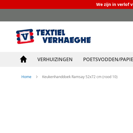
We zijn in verlof 
Ga
naar
de
inhoud
VERHUIZINGEN
POETSVODDEN/PAPI
Home
Keukenhanddoek Ramsay 52x72 cm (rood 10)
Ga
naar
het
einde
van
de
afbeeldingen-
gallerij