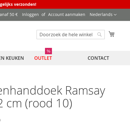
agelijks verzonden!
Taal
vanaf 50 €
Inloggen
Account aanmaken
Nederlands
Winkel
Zoek
Zoek
%
EN KEUKEN
OUTLET
CONTACT
enhanddoek Ramsay
 cm (rood 10)
6
gsprijs