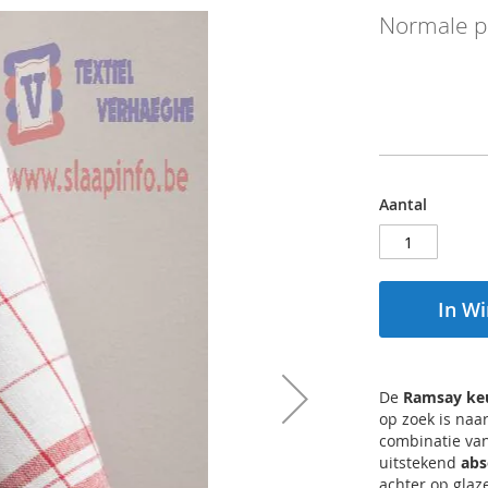
Normale pr
Aantal
In W
De
Ramsay ke
op zoek is naa
combinatie va
uitstekend
abs
achter op glaz