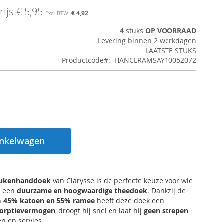
ijs
€ 5,95
€ 4,92
4
stuks
OP VOORRAAD
Levering binnen 2 werkdagen
LAATSTE STUKS
Productcode
HANCLRAMSAY10052072
inkelwagen
ukenhanddoek
van Clarysse is de perfecte keuze voor wie
r een
duurzame en hoogwaardige theedoek
. Dankzij de
n
45% katoen en 55% ramee
heeft deze doek een
orptievermogen
, droogt hij snel en laat hij
geen strepen
en en servies.