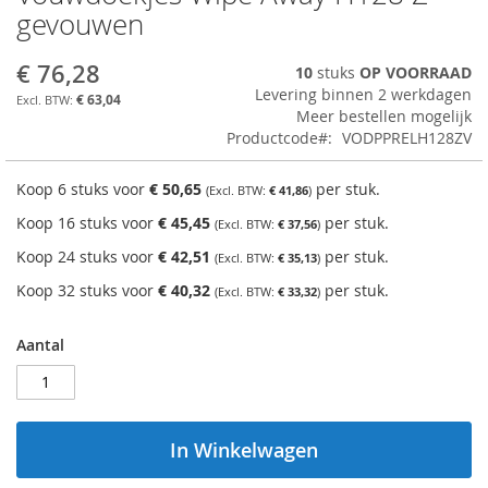
naar
gevouwen
het
begin
€ 76,28
10
stuks
OP VOORRAAD
van
Levering binnen 2 werkdagen
de
€ 63,04
Meer bestellen mogelijk
afbeeldingen-
Productcode
VODPPRELH128ZV
gallerij
Koop 6 stuks voor
€ 50,65
per stuk.
€ 41,86
Koop 16 stuks voor
€ 45,45
per stuk.
€ 37,56
Koop 24 stuks voor
€ 42,51
per stuk.
€ 35,13
Koop 32 stuks voor
€ 40,32
per stuk.
€ 33,32
Aantal
In Winkelwagen