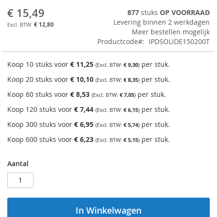
het
€ 15,49
877
stuks
OP VOORRAAD
begin
Levering binnen 2 werkdagen
€ 12,80
van
Meer bestellen mogelijk
de
Productcode
IPDSOLIDE150200T
afbeeldingen-
gallerij
Koop 10 stuks voor
€ 11,25
per stuk.
€ 9,30
Koop 20 stuks voor
€ 10,10
per stuk.
€ 8,35
Koop 60 stuks voor
€ 8,53
per stuk.
€ 7,05
Koop 120 stuks voor
€ 7,44
per stuk.
€ 6,15
Koop 300 stuks voor
€ 6,95
per stuk.
€ 5,74
Koop 600 stuks voor
€ 6,23
per stuk.
€ 5,15
Aantal
In Winkelwagen