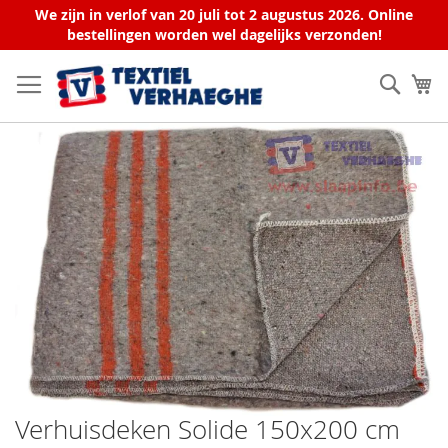
We zijn in verlof van 20 juli tot 2 augustus 2026. Online
bestellingen worden wel dagelijks verzonden!
Ga
naar
Zoek
W
de
inhoud
Ga
naar
het
einde
van
de
afbeeldingen-
gallerij
Verhuisdeken Solide 150x200 cm
Ga
naar