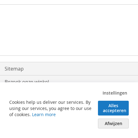
Sitemap
Bezoek onze winkel
Instellingen
Levering
Cookies help us deliver our services. By
Alles
Retouren
using our services, you agree to our use
accepteren
of cookies.
Learn more
Algemene voorwaarden
Afwijzen
Verhaeghe Solutions BV - Posterijlaan 25 - 8740 Pittem (België) - Tel. 051/46