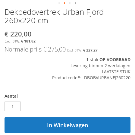
Dekbedovertrek Urban Fjord
Ga
naar
260x220 cm
het
begin
€ 220,00
Aanbiedingsprijs
van
de
€ 181,82
afbeeldingen-
Normale prijs
€ 275,00
€ 227,27
gallerij
1
stuk
OP VOORRAAD
Levering binnen 2 werkdagen
LAATSTE STUK
Productcode
DBOBVURBANFJ260220
Aantal
In Winkelwagen