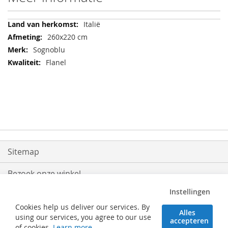
Meer
Italië
informatie
260x220 cm
Sognoblu
Flanel
Sitemap
Bezoek onze winkel
Instellingen
Levering
Cookies help us deliver our services. By
Alles
Retouren
using our services, you agree to our use
accepteren
of cookies.
Learn more