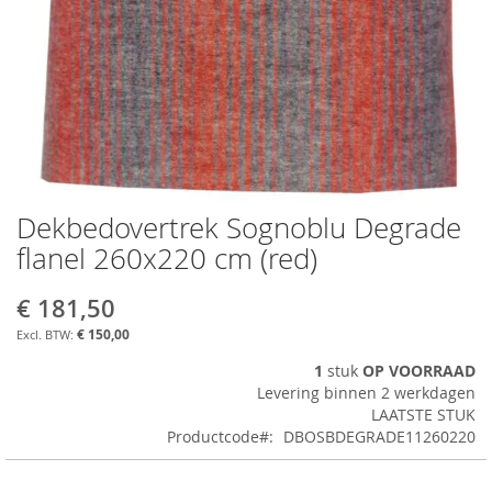
Dekbedovertrek Sognoblu Degrade
Ga
naar
flanel 260x220 cm (red)
het
begin
€ 181,50
van
de
€ 150,00
afbeeldingen-
1
stuk
OP VOORRAAD
gallerij
Levering binnen 2 werkdagen
LAATSTE STUK
Productcode
DBOSBDEGRADE11260220