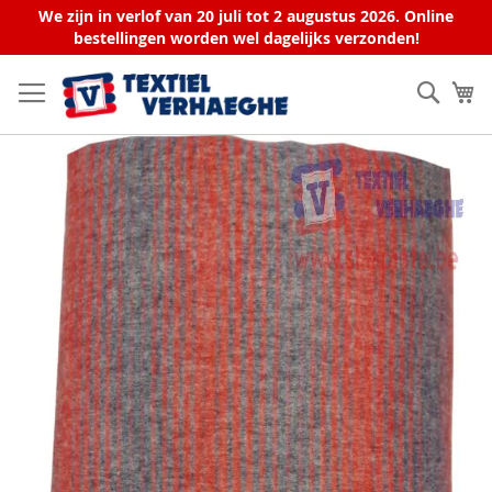
We zijn in verlof van 20 juli tot 2 augustus 2026. Online
bestellingen worden wel dagelijks verzonden!
Ga
naar
Zoek
W
de
inhoud
Ga
naar
het
einde
van
de
afbeeldingen-
gallerij