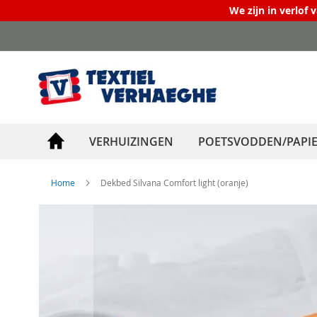
We zijn in verlof 
Ga
naar
de
inhoud
VERHUIZINGEN
POETSVODDEN/PAPI
Home
Dekbed Silvana Comfort light (oranje)
Ga
naar
het
einde
van
de
afbeeldingen-
gallerij