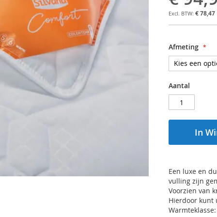
€ 78,47
Afmeting
Aantal
In W
Een luxe en du
vulling zijn g
Voorzien van k
Hierdoor kunt 
Warmteklasse