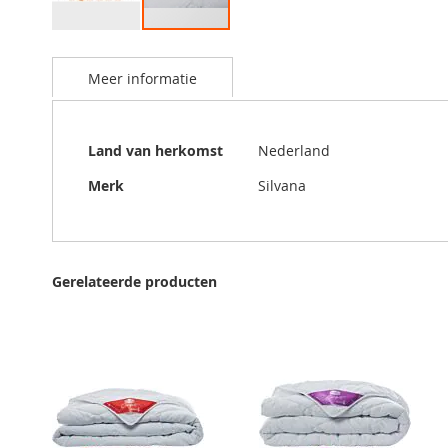
Ga
naar
Meer informatie
het
begin
van
de
Meer
Land van herkomst
Nederland
afbeeldingen-
informatie
gallerij
Merk
Silvana
Gerelateerde producten