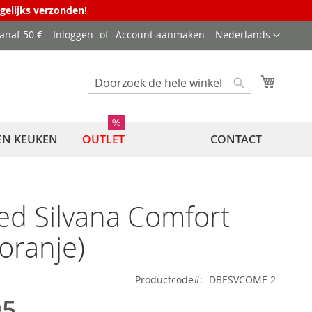
agelijks verzonden!
Taal
vanaf 50 €
Inloggen
Account aanmaken
Nederlands
Winkel
Zoek
Zoek
%
EN KEUKEN
OUTLET
CONTACT
d Silvana Comfort
(oranje)
Productcode
DBESVCOMF-2
95