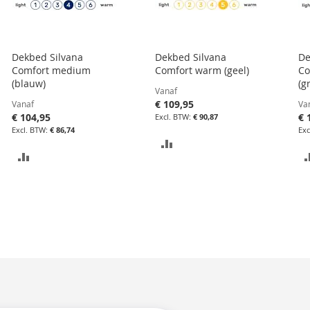
Dekbed Silvana
Dekbed Silvana
De
Comfort medium
Comfort warm (geel)
Co
(blauw)
(g
Vanaf
€ 109,95
Vanaf
Va
€ 104,95
€ 
€ 90,87
€ 86,74
TOEVOEGEN
TOEVOEGEN
OM
OM
TE
TE
VERGELIJKEN
VERGELIJKEN