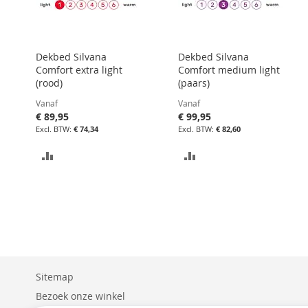
Dekbed Silvana
Dekbed Silvana
Comfort extra light
Comfort medium light
(rood)
(paars)
Vanaf
Vanaf
€ 89,95
€ 99,95
€ 74,34
€ 82,60
TOEVOEGEN
TOEVOEGEN
OM
OM
TE
TE
VERGELIJKEN
VERGELIJKEN
Sitemap
Bezoek onze winkel