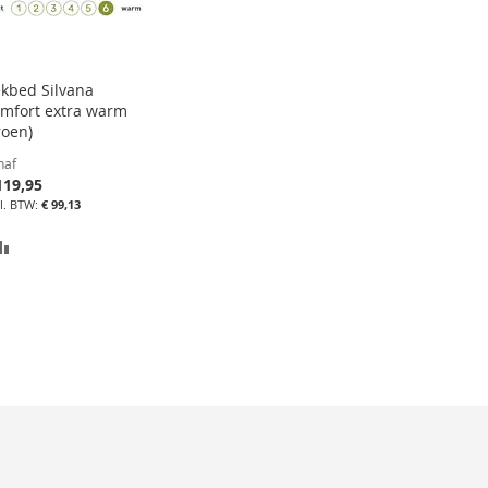
kbed Silvana
mfort extra warm
roen)
naf
119,95
€ 99,13
TOEVOEGEN
OM
TE
VERGELIJKEN