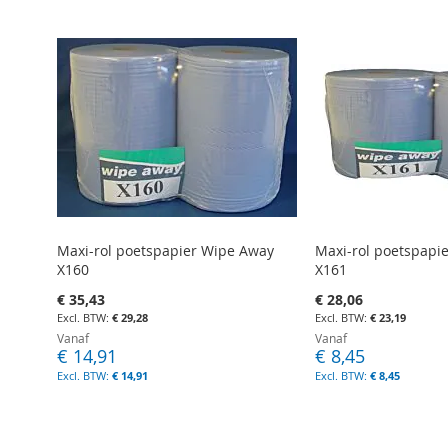
Maxi-rol poetspapier Wipe Away
Maxi-rol poetspapi
X160
X161
€ 35,43
€ 28,06
€ 29,28
€ 23,19
Vanaf
Vanaf
€ 14,91
€ 8,45
€ 14,91
€ 8,45
In Winkelwagen
In Winkelwagen