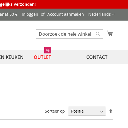
agelijks verzonden!
Taal
vanaf 50 €
Inloggen
Account aanmaken
Nederlands
Winkel
Zoek
Zoek
%
EN KEUKEN
OUTLET
CONTACT
Van
Sorteer op
hoog
naar
laag