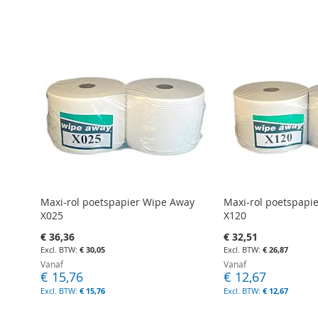
Maxi-rol poetspapier Wipe Away
Maxi-rol poetspapi
X025
X120
€ 36,36
€ 32,51
€ 30,05
€ 26,87
Vanaf
Vanaf
€ 15,76
€ 12,67
€ 15,76
€ 12,67
In Winkelwagen
In Winkelwagen
In Winkelwagen
In Winkelwagen