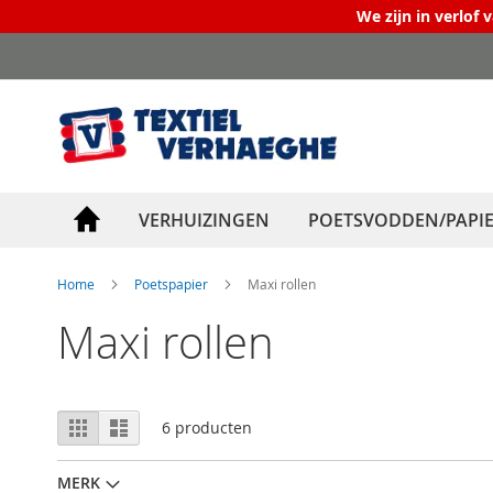
We zijn in verlof 
Ga
naar
de
inhoud
VERHUIZINGEN
POETSVODDEN/PAPI
Home
Poetspapier
Maxi rollen
Maxi rollen
Tonen
Foto-
Lijst
6
producten
tabel
als
MERK