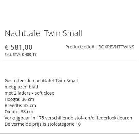
Nachttafel Twin Small
Ga
naar
het
€ 581,00
Productcode
BOXREVNTTWINS
begin
€ 480,17
van
de
afbeeldingen-
gallerij
Gestoffeerde nachttafel Twin Small
met glazen blad
met 2 laders - soft close
Hoogte: 36 cm
Breedte: 43 cm
Diepte: 38 cm
Verkrijgbaar in 175 verschillende stof- en/of lederlookkleuren
De vermelde prijs is stofcategorie 10