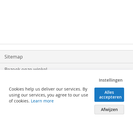
Sitemap
Bezoek onze winkel
Instellingen
Levering
Cookies help us deliver our services. By
Alles
Retouren
using our services, you agree to our use
accepteren
of cookies.
Learn more
Algemene voorwaarden
Afwijzen
Verhaeghe Solutions BV - Posterijlaan 25 - 8740 Pittem (België) - Tel. 051/46
62 50 - info@verhaeghe.be - BTW BE0508.994.533 - RPR Gent afdeling
Brugge