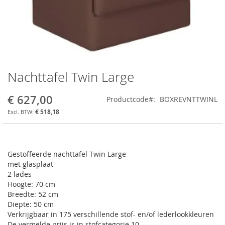
Nachttafel Twin Large
Ga
naar
het
€ 627,00
Productcode
BOXREVNTTWINL
begin
€ 518,18
van
de
afbeeldingen-
gallerij
Gestoffeerde nachttafel Twin Large
met glasplaat
2 lades
Hoogte: 70 cm
Breedte: 52 cm
Diepte: 50 cm
Verkrijgbaar in 175 verschillende stof- en/of lederlookkleuren
De vermelde prijs is in stofcategorie 10