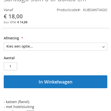
het
begin
Vanaf
Productcode
KUBSANTIAGO
van
€ 18,00
de
afbeeldingen-
€ 14,88
gallerij
Afmeting
Aantal
In Winkelwagen
- katoen (flanel)
- met hotelsluiting