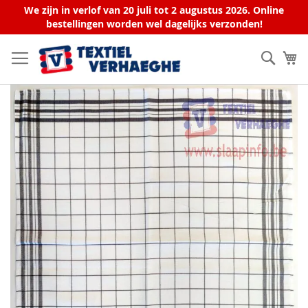
We zijn in verlof van 20 juli tot 2 augustus 2026. Online
bestellingen worden wel dagelijks verzonden!
Ga
naar
Zoek
W
de
inhoud
Ga
naar
het
einde
van
de
afbeeldingen-
gallerij