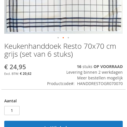
Keukenhanddoek Resto 70x70 cm
Ga
naar
grijs (set van 6 stuks)
het
begin
€ 24,95
16
stuks
OP VOORRAAD
van
Levering binnen 2 werkdagen
de
€ 20,62
Meer bestellen mogelijk
afbeeldingen-
Productcode
HANDDRESTOGR070070
gallerij
Aantal