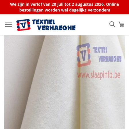
We zijn in verlof van 20 juli tot 2 augustus 2026. Online
bestellingen worden wel dagelijks verzonden!
Ga
naar
Zoek
W
de
inhoud
Ga
naar
het
einde
van
de
afbeeldingen-
gallerij