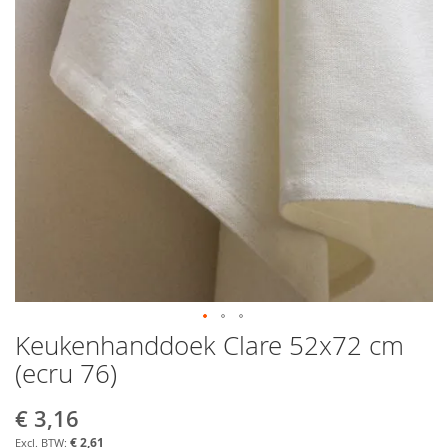
Keukenhanddoek Clare 52x72 cm
Ga
naar
(ecru 76)
het
begin
€ 3,16
Aanbiedingsprijs
van
de
€ 2,61