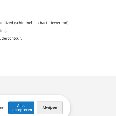
Sanitized (schimmel- en bacteriewerend).
ing.
oudercontour.
Alles
gen
Afwijzen
accepteren