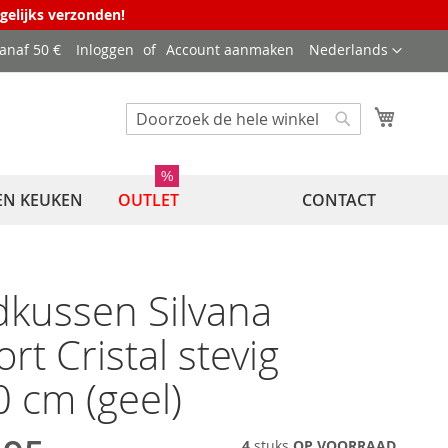
agelijks verzonden!
Taal
vanaf 50 €
Inloggen
Account aanmaken
Nederlands
Winkel
Zoek
Zoek
%
EN KEUKEN
OUTLET
CONTACT
kussen Silvana
rt Cristal stevig
 cm (geel)
4
stuks
OP VOORRAAD