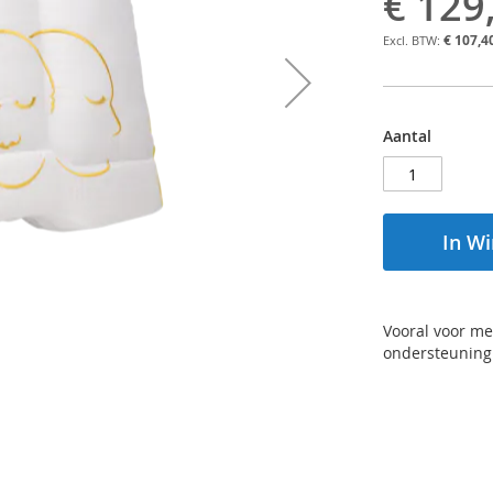
€ 129
€ 107,4
Aantal
In W
Vooral voor me
ondersteuning 