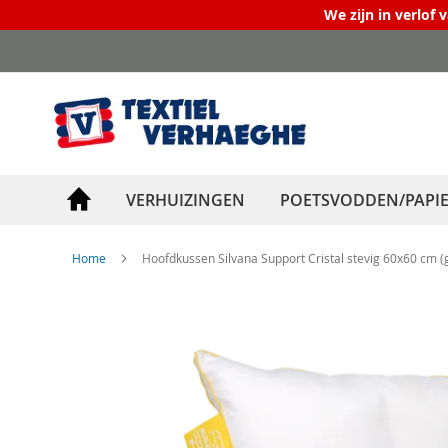
We zijn in verlof 
Ga
naar
de
inhoud
VERHUIZINGEN
POETSVODDEN/PAPI
Home
Hoofdkussen Silvana Support Cristal stevig 60x60 cm (
Ga
naar
het
einde
van
de
afbeeldingen-
gallerij