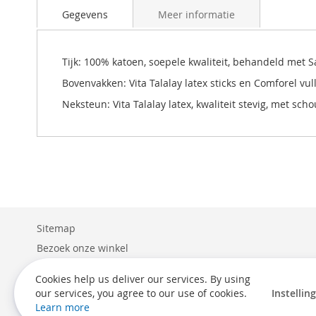
naar
Gegevens
Meer informatie
het
begin
van
de
Tijk: 100% katoen, soepele kwaliteit, behandeld met 
afbeeldingen-
Bovenvakken: Vita Talalay latex sticks en Comforel vull
gallerij
Neksteun: Vita Talalay latex, kwaliteit stevig, met sch
Sitemap
Bezoek onze winkel
Levering
Cookies help us deliver our services. By using
Retouren
our services, you agree to our use of cookies.
Instellin
Learn more
Algemene voorwaarden