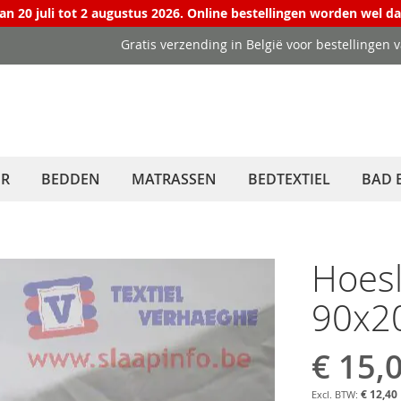
van 20 juli tot 2 augustus 2026. Online bestellingen worden wel d
Gratis verzending in België voor bestellingen 
ER
BEDDEN
MATRASSEN
BEDTEXTIEL
BAD 
Hoesl
90x2
€ 15,
€ 12,40