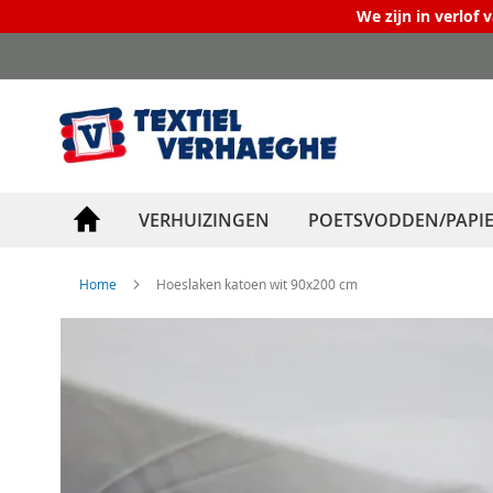
We zijn in verlof 
Ga
naar
de
inhoud
VERHUIZINGEN
POETSVODDEN/PAPI
Home
Hoeslaken katoen wit 90x200 cm
Ga
naar
het
einde
van
de
afbeeldingen-
gallerij