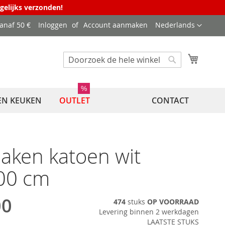
agelijks verzonden!
Taal
vanaf 50 €
Inloggen
Account aanmaken
Nederlands
Winkel
Zoek
Zoek
%
EN KEUKEN
OUTLET
CONTACT
aken katoen wit
00 cm
00
474
stuks
OP VOORRAAD
Levering binnen 2 werkdagen
LAATSTE STUKS