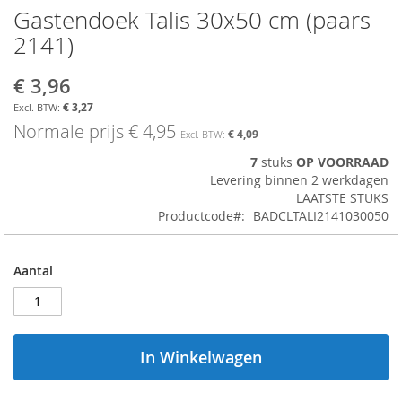
Gastendoek Talis 30x50 cm (paars
Ga
naar
2141)
het
begin
€ 3,96
Aanbiedingsprijs
van
de
€ 3,27
afbeeldingen-
Normale prijs
€ 4,95
€ 4,09
gallerij
7
stuks
OP VOORRAAD
Levering binnen 2 werkdagen
LAATSTE STUKS
Productcode
BADCLTALI2141030050
Aantal
In Winkelwagen