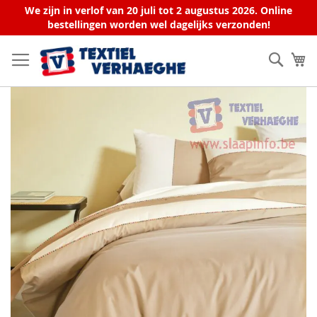
We zijn in verlof van 20 juli tot 2 augustus 2026. Online
bestellingen worden wel dagelijks verzonden!
Ga
naar
Zoek
W
de
inhoud
Ga
naar
het
einde
van
de
afbeeldingen-
gallerij