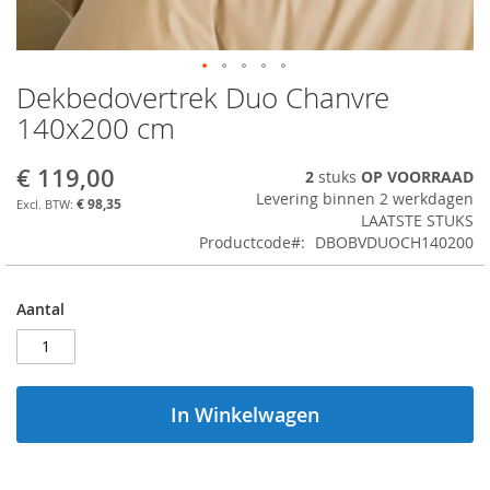
Dekbedovertrek Duo Chanvre
Ga
naar
140x200 cm
het
begin
€ 119,00
2
stuks
OP VOORRAAD
van
Levering binnen 2 werkdagen
de
€ 98,35
LAATSTE STUKS
afbeeldingen-
Productcode
DBOBVDUOCH140200
gallerij
Aantal
In Winkelwagen