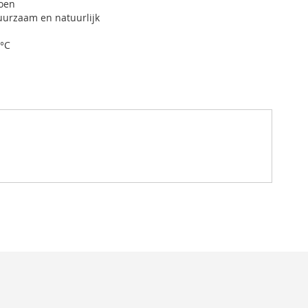
oen
urzaam en natuurlijk
°C