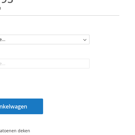
3
inkelwagen
atoenen deken