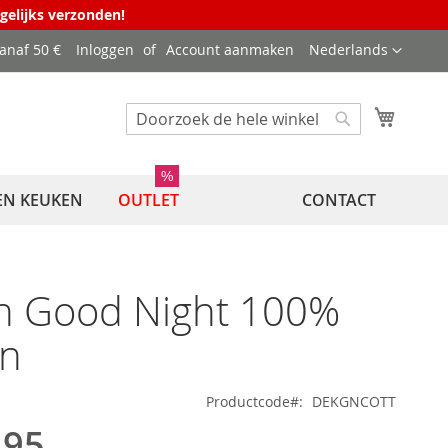
agelijks verzonden!
Taal
vanaf 50 €
Inloggen
Account aanmaken
Nederlands
Winkel
Zoek
Zoek
%
EN KEUKEN
OUTLET
CONTACT
n Good Night 100%
en
Productcode
DEKGNCOTT
,95