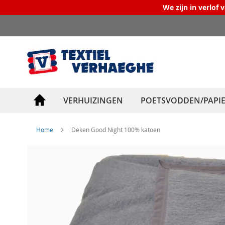
We zijn in verlof 
Ga
naar
de
inhoud
VERHUIZINGEN
POETSVODDEN/PAPI
Home
Deken Good Night 100% katoen
Ga
naar
het
einde
van
de
afbeeldingen-
gallerij