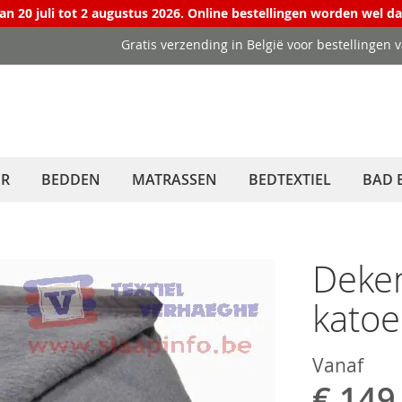
van 20 juli tot 2 augustus 2026. Online bestellingen worden wel d
Gratis verzending in België voor bestellingen 
ER
BEDDEN
MATRASSEN
BEDTEXTIEL
BAD 
Deke
kato
Vanaf
€ 149