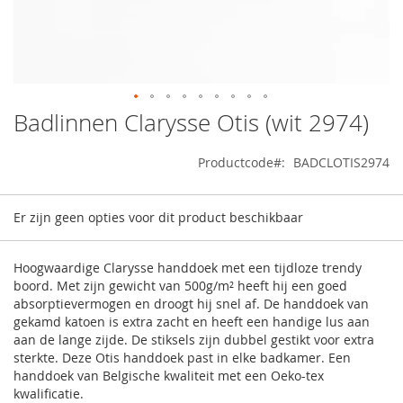
Badlinnen Clarysse Otis (wit 2974)
Ga
naar
het
Productcode
BADCLOTIS2974
begin
van
Gegroepeerde
de
Er zijn geen opties voor dit product beschikbaar
productitems
afbeeldingen-
gallerij
Hoogwaardige Clarysse handdoek met een tijdloze trendy
boord. Met zijn gewicht van 500g/m² heeft hij een goed
absorptievermogen en droogt hij snel af. De handdoek van
gekamd katoen is extra zacht en heeft een handige lus aan
aan de lange zijde. De stiksels zijn dubbel gestikt voor extra
sterkte. Deze Otis handdoek past in elke badkamer. Een
handdoek van Belgische kwaliteit met een Oeko-tex
kwalificatie.