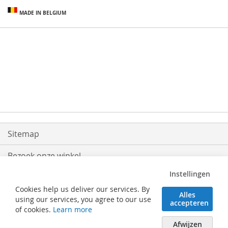
MADE IN BELGIUM
Sitemap
Bezoek onze winkel
Instellingen
Levering
Cookies help us deliver our services. By
Alles
Retouren
using our services, you agree to our use
accepteren
of cookies.
Learn more
Algemene voorwaarden
Afwijzen