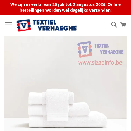
We zijn in verlof van 20 juli tot 2 augustus 2026. Online
bestellingen worden wel dagelijks verzonden!
Ga
naar
Zoek
W
de
inhoud
Ga
naar
het
einde
van
de
afbeeldingen-
gallerij