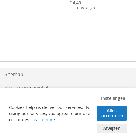
€ 4,45
€ 3,68
Sitemap
Bezoek onze winkel
Instellingen
Levering
Cookies help us deliver our services. By
Alles
Retouren
using our services, you agree to our use
accepteren
of cookies.
Learn more
Algemene voorwaarden
Afwijzen