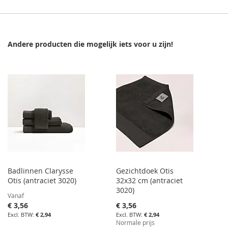
Andere producten die mogelijk iets voor u zijn!
Badlinnen Clarysse
Gezichtdoek Otis
Otis (antraciet 3020)
32x32 cm (antraciet
3020)
Vanaf
Aanbiedingsprijs
€ 3,56
€ 3,56
€ 2,94
€ 2,94
Normale prijs