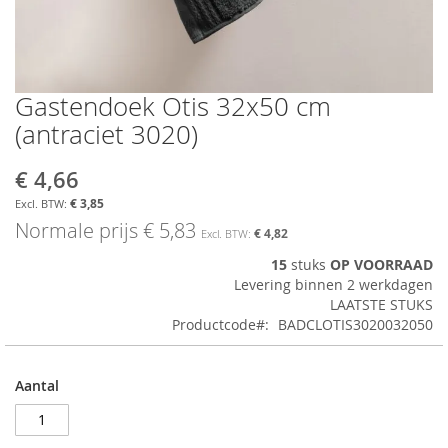
Gastendoek Otis 32x50 cm
Ga
naar
(antraciet 3020)
het
begin
€ 4,66
Aanbiedingsprijs
van
de
€ 3,85
afbeeldingen-
Normale prijs
€ 5,83
€ 4,82
gallerij
15
stuks
OP VOORRAAD
Levering binnen 2 werkdagen
LAATSTE STUKS
Productcode
BADCLOTIS3020032050
Aantal