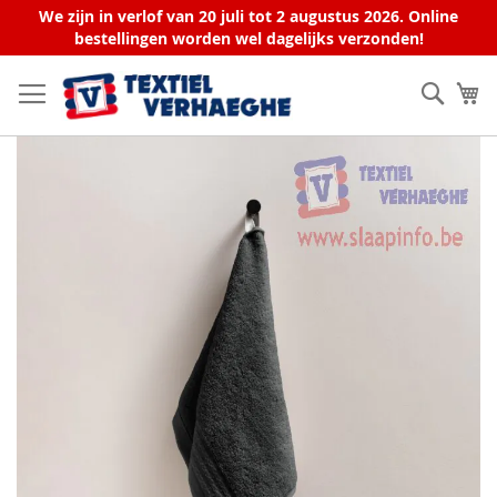
We zijn in verlof van 20 juli tot 2 augustus 2026. Online
bestellingen worden wel dagelijks verzonden!
Ga
naar
Zoek
W
de
inhoud
Ga
naar
het
einde
van
de
afbeeldingen-
gallerij