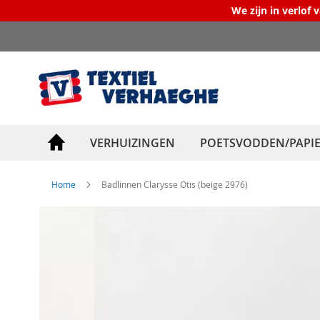
We zijn in verlof 
Ga
naar
de
inhoud
VERHUIZINGEN
POETSVODDEN/PAPI
Home
Badlinnen Clarysse Otis (beige 2976)
Ga
naar
het
einde
van
de
afbeeldingen-
gallerij