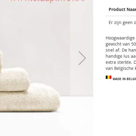
Product Na
Gegroepeerde
Er zijn geen 
productitems
Hoogwaardige C
gewicht van 50
snel af. De ha
handige lus aan
extra sterkte.
van Belgische k
MADE IN BELG