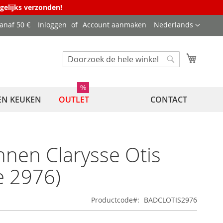
agelijks verzonden!
Taal
vanaf 50 €
Inloggen
Account aanmaken
Nederlands
Winkel
Zoek
Zoek
%
EN KEUKEN
OUTLET
CONTACT
nnen Clarysse Otis
e 2976)
Productcode
BADCLOTIS2976