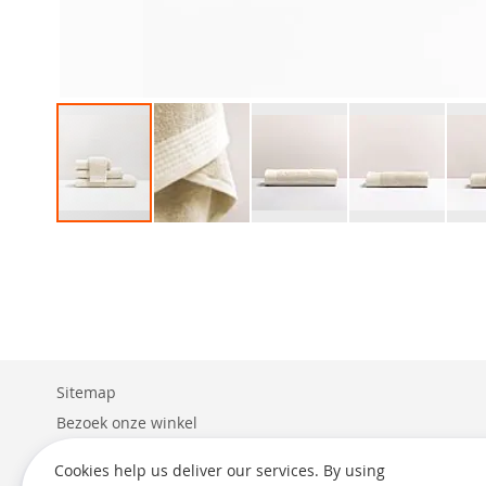
Ga
naar
het
begin
van
de
afbeeldingen-
gallerij
Sitemap
Bezoek onze winkel
Levering
Cookies help us deliver our services. By using
Retouren