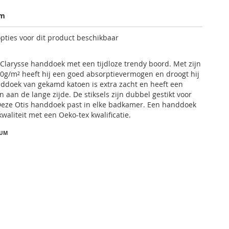
am
opties voor dit product beschikbaar
larysse handdoek met een tijdloze trendy boord. Met zijn
0g/m² heeft hij een goed absorptievermogen en droogt hij
nddoek van gekamd katoen is extra zacht en heeft een
 aan de lange zijde. De stiksels zijn dubbel gestikt voor
 Deze Otis handdoek past in elke badkamer. Een handdoek
waliteit met een Oeko-tex kwalificatie.
IUM